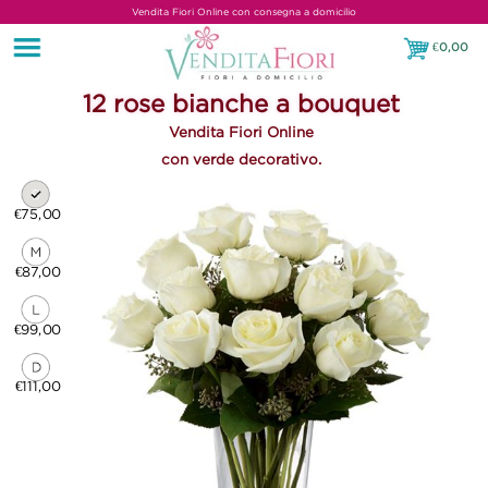
Vendita Fiori Online con consegna a domicilio
€
0,00
€0,00
12 rose bianche a bouquet
Vendita Fiori Online
con verde decorativo.
€75,00
€87,00
€99,00
€111,00