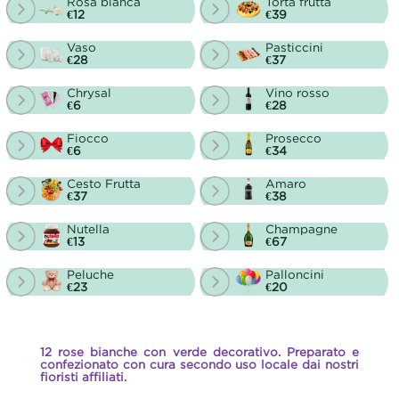
Rosa bianca
Torta frutta
€12
€39
Vaso
Pasticcini
€28
€37
Chrysal
Vino rosso
€6
€28
Fiocco
Prosecco
€6
€34
Cesto Frutta
Amaro
€37
€38
Nutella
Champagne
€13
€67
Peluche
Palloncini
€23
€20
12 rose bianche con verde decorativo. Preparato e
confezionato con cura secondo uso locale dai nostri
fioristi affiliati.