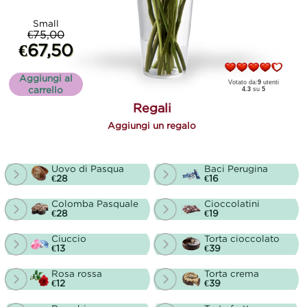
Small
€75,00
€67,50
Aggiungi al
Votato da:
9
utenti
carrello
4.3
su
5
Regali
Aggiungi un regalo
Uovo di Pasqua
Baci Perugina
€28
€16
Colomba Pasquale
Cioccolatini
€28
€19
Ciuccio
Torta cioccolato
€13
€39
Rosa rossa
Torta crema
€12
€39