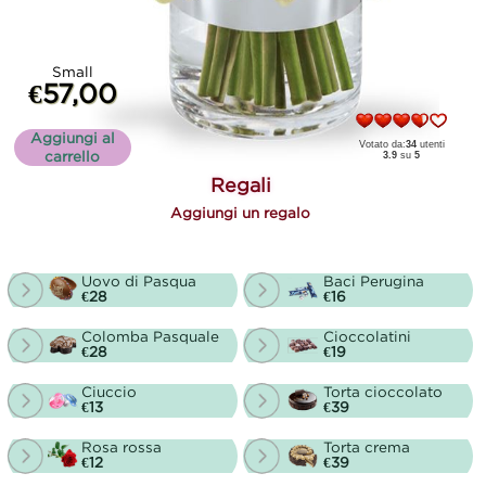
Small
€57,00
Aggiungi al
Votato da:
34
utenti
carrello
3.9
su
5
Regali
Aggiungi un regalo
Uovo di Pasqua
Baci Perugina
€28
€16
Colomba Pasquale
Cioccolatini
€28
€19
Ciuccio
Torta cioccolato
€13
€39
Rosa rossa
Torta crema
€12
€39