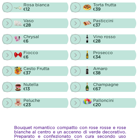
Rosa bianca
Torta frutta
€12
€39
Vaso
Pasticcini
€28
€37
Chrysal
Vino rosso
€6
€28
Fiocco
Prosecco
€6
€34
Cesto Frutta
Amaro
€37
€38
Nutella
Champagne
€13
€67
Peluche
Palloncini
€23
€20
Bouquet romantico compatto con rose rosse e rose
bianche al centro e un accenno di verde decorativo.
Preparato e confezionato con cura secondo uso