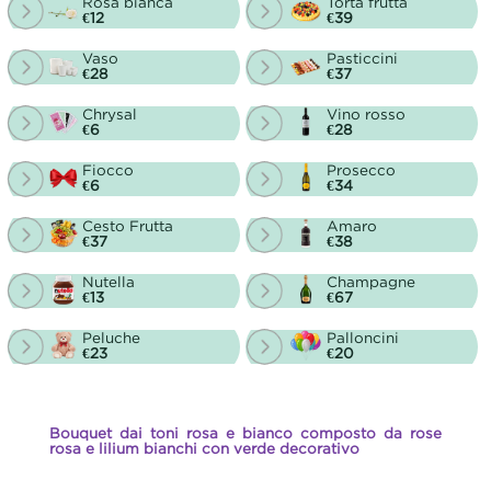
Rosa bianca
Torta frutta
€12
€39
Vaso
Pasticcini
€28
€37
Chrysal
Vino rosso
€6
€28
Fiocco
Prosecco
€6
€34
Cesto Frutta
Amaro
€37
€38
Nutella
Champagne
€13
€67
Peluche
Palloncini
€23
€20
Bouquet dai toni rosa e bianco composto da rose
rosa e lilium bianchi con verde decorativo