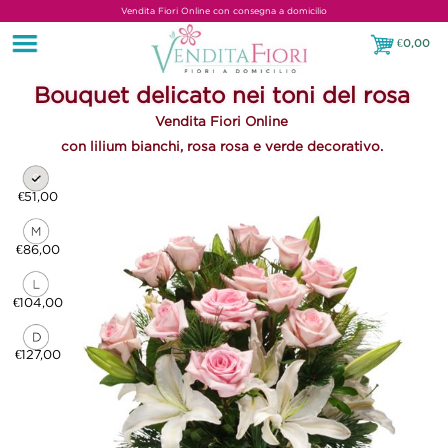
Vendita Fiori Online con consegna a domicilio
€
0,00
€0,00
Bouquet delicato nei toni del rosa
Vendita Fiori Online
con lilium bianchi, rosa rosa e verde decorativo.
€51,00
€86,00
€104,00
€127,00