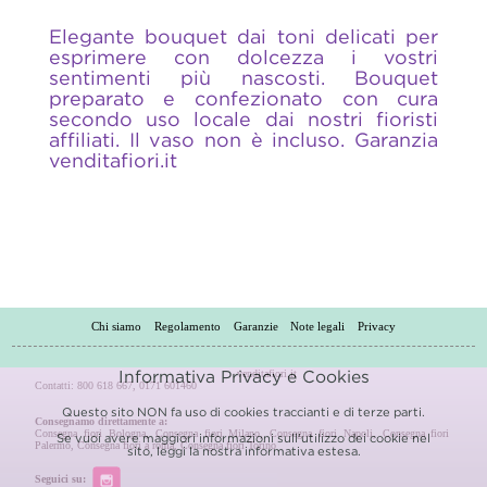
Elegante bouquet dai toni delicati per
esprimere con dolcezza i vostri
sentimenti più nascosti. Bouquet
preparato e confezionato con cura
secondo uso locale dai nostri fioristi
affiliati. Il vaso non è incluso. Garanzia
venditafiori.it
Chi siamo
Regolamento
Garanzie
Note legali
Privacy
venditafiori.it
Informativa Privacy e Cookies
Contatti: 800 618 667, 0171 601460
Questo sito NON fa uso di cookies traccianti e di terze parti.
Consegnamo direttamente a:
Consegna fiori Bologna
,
Consegna fiori Milano
,
Consegna fiori Napoli
,
Consegna fiori
Se vuoi avere maggiori informazioni sull'utilizzo dei cookie nel
Palermo
,
Consegna fiori a roma
,
Consegna fiori Torino
sito, leggi la nostra
informativa estesa.
Seguici su: