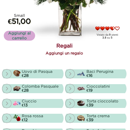
Small
€51,00
Aggiungi al
Votato da:
9
utenti
carrello
3.8
su
5
Regali
Aggiungi un regalo
Uovo di Pasqua
Baci Perugina
€28
€16
Colomba Pasquale
Cioccolatini
€28
€19
Ciuccio
Torta cioccolato
€13
€39
Rosa rossa
Torta crema
€12
€39