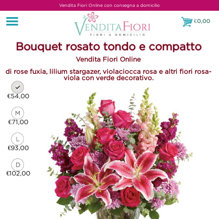
Vendita Fiori Online con consegna a domicilio
€
0,00
€0,00
Bouquet rosato tondo e compatto
Vendita Fiori Online
di rose fuxia, lilium stargazer, violaciocca rosa e altri fiori rosa-
viola con verde decorativo.
€54,00
€71,00
€93,00
€102,00