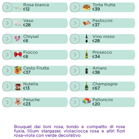
Rosa bianca
Torta frutta
€12
€39
Vaso
Pasticcini
€28
€37
Chrysal
Vino rosso
€6
€28
Fiocco
Prosecco
€6
€34
Cesto Frutta
Amaro
€37
€38
Nutella
Champagne
€13
€67
Peluche
Palloncini
€23
€20
Bouquet dai toni rosa, tondo e compatto di rose
fuxia, lilium stargazer, violaciocca rosa e altri fiori
rosa-viola con verde decorativo