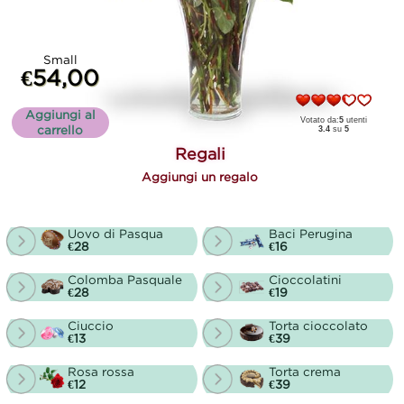
Small
€54,00
Aggiungi al
Votato da:
5
utenti
carrello
3.4
su
5
Regali
Aggiungi un regalo
Uovo di Pasqua
Baci Perugina
€28
€16
Colomba Pasquale
Cioccolatini
€28
€19
Ciuccio
Torta cioccolato
€13
€39
Rosa rossa
Torta crema
€12
€39