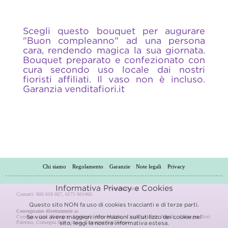
Scegli questo bouquet per augurare
"Buon compleanno" ad una persona
cara, rendendo magica la sua giornata.
Bouquet preparato e confezionato con
cura secondo uso locale dai nostri
fioristi affiliati. Il vaso non è incluso.
Garanzia venditafiori.it
Chi siamo
Regolamento
Garanzie
Note legali
Privacy
Informativa Privacy e Cookies
venditafiori.it
Contatti: 800 618 667, 0171 601460
Questo sito NON fa uso di cookies traccianti e di terze parti.
Consegnamo direttamente a:
Consegna fiori Bologna
,
Consegna fiori Milano
,
Consegna fiori Napoli
,
Consegna fiori
Se vuoi avere maggiori informazioni sull'utilizzo dei cookie nel
Palermo
,
Consegna fiori a roma
,
Consegna fiori Torino
sito, leggi la nostra
informativa estesa.