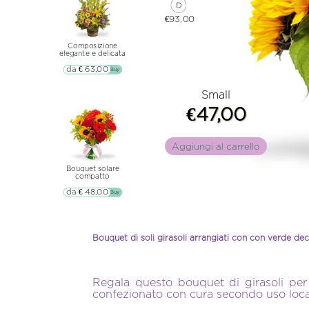
€93,00
Composizione
elegante e delicata
da € 63,00
▷▷ Buy
Small
€47,00
Aggiungi al carrello
Bouquet solare
compatto
da € 48,00
▷▷ Buy
Bouquet di soli girasoli arrangiati con con verde de
Regala questo bouquet di girasoli per
confezionato con cura secondo uso locale d