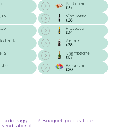
o
Pasticcini
€37
ysal
Vino rosso
€28
cco
Prosecco
€34
to Frutta
Amaro
€38
ella
Champagne
€67
uche
Palloncini
€20
aguardo raggiunto! Bouquet preparato e
venditafiori.it