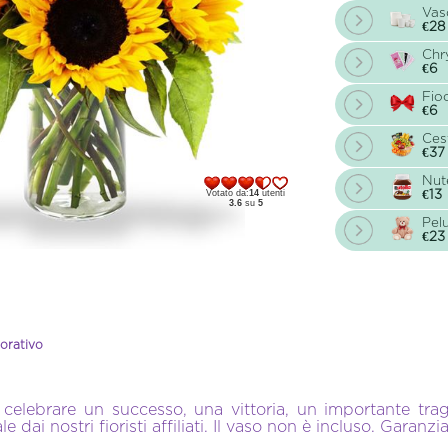
Vas
€28
Chr
€6
Fio
€6
Ces
€37
Nut
€13
Votato da:
14
utenti
3.6
su
5
Pel
€23
corativo
 celebrare un successo, una vittoria, un importante tr
ai nostri fioristi affiliati. Il vaso non è incluso. Garanzia 