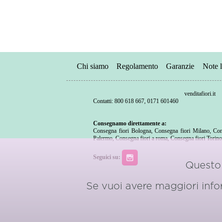
Chi siamo
Regolamento
Garanzie
Note l
venditafiori.it
Contatti: 800 618 667, 0171 601460
Consegnamo direttamente a:
Consegna fiori Bologna
,
Consegna fiori Milano
,
Con
Palermo
,
Consegna fiori a roma
,
Consegna fiori Torin
Seguici su:
Questo 
Se vuoi avere maggiori inform