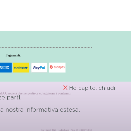
Pagamenti:
X
Ho capito, chiudi
erSEO, società che ne gestisce ed aggiorna i contenuti.
e parti.
 la nostra
informativa estesa.
Copyright© 2026 venditafiori.it | P.iva: 05123500752 S2