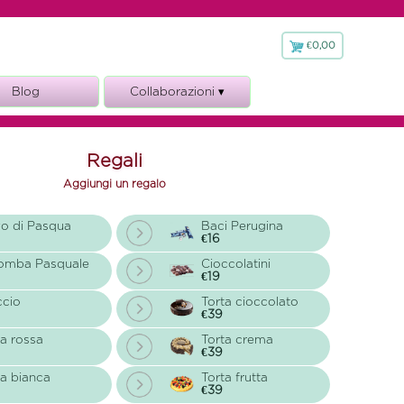
€0,00
€
0,00
Blog
Collaborazioni ▾
Fioraio.it
Regali
Aggiungi un regalo
o di Pasqua
Baci Perugina
€16
omba Pasquale
Cioccolatini
€19
ccio
Torta cioccolato
€39
a rossa
Torta crema
€39
a bianca
Torta frutta
€39