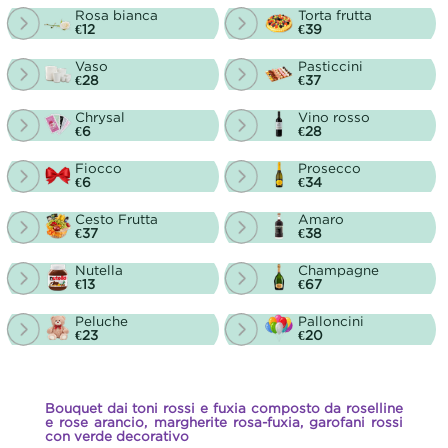
Rosa bianca
Torta frutta
€12
€39
Vaso
Pasticcini
€28
€37
Chrysal
Vino rosso
€6
€28
Fiocco
Prosecco
€6
€34
Cesto Frutta
Amaro
€37
€38
Nutella
Champagne
€13
€67
Peluche
Palloncini
€23
€20
Bouquet dai toni rossi e fuxia composto da roselline
e rose arancio, margherite rosa-fuxia, garofani rossi
con verde decorativo