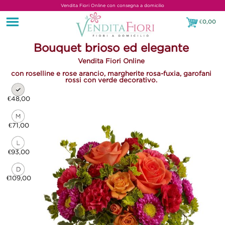
Vendita Fiori Online con consegna a domicilio
€
0,00
€0,00
Bouquet brioso ed elegante
Vendita Fiori Online
con roselline e rose arancio, margherite rosa-fuxia, garofani
rossi con verde decorativo.
€48,00
€71,00
€93,00
€109,00