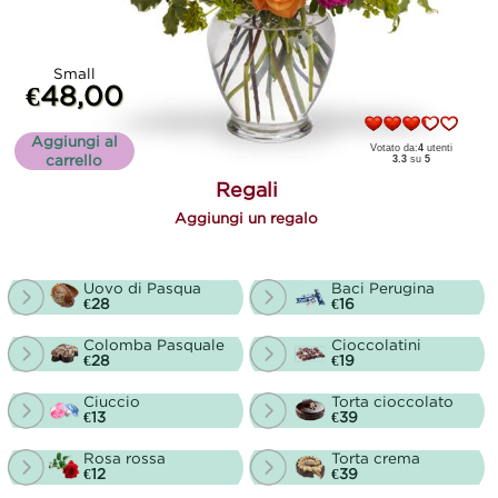
Small
€48,00
Aggiungi al
Votato da:
4
utenti
carrello
3.3
su
5
Regali
Aggiungi un regalo
Uovo di Pasqua
Baci Perugina
€28
€16
Colomba Pasquale
Cioccolatini
€28
€19
Ciuccio
Torta cioccolato
€13
€39
Rosa rossa
Torta crema
€12
€39