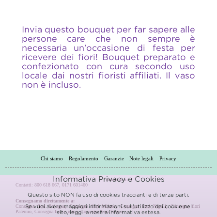
Invia questo bouquet per far sapere alle
persone care che non sempre è
necessaria un'occasione di festa per
ricevere dei fiori! Bouquet preparato e
confezionato con cura secondo uso
locale dai nostri fioristi affiliati. Il vaso
non è incluso.
Chi siamo
Regolamento
Garanzie
Note legali
Privacy
Informativa Privacy e Cookies
venditafiori.it
Contatti: 800 618 667, 0171 601460
Questo sito NON fa uso di cookies traccianti e di terze parti.
Consegnamo direttamente a:
Consegna fiori Bologna
,
Consegna fiori Milano
,
Consegna fiori Napoli
,
Consegna fiori
Se vuoi avere maggiori informazioni sull'utilizzo dei cookie nel
Palermo
,
Consegna fiori a roma
,
Consegna fiori Torino
sito, leggi la nostra
informativa estesa.