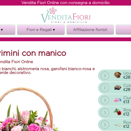
Vendita Fiori Online con consegna a domicilio
 ▾
Fiori e Regali ▾
Affiliazione fioristi
Fiori e torte
ze
Fiori e vino
vimini con manico
i
Fiori e Regali
ndita Fiori Online
o
 e bianchi, alstromeria rosa, garofani bianco-rosa e
o
erde decorativo.
Uov
€28
Col
€28
Ciu
€13
Ros
€12
Ros
€12