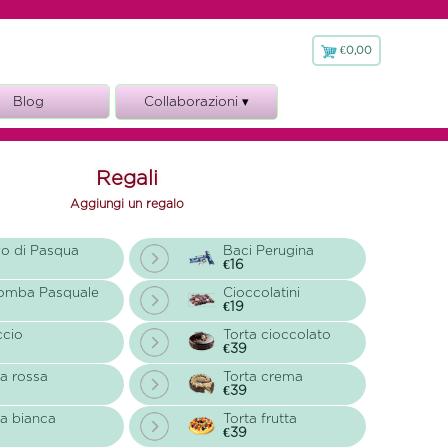
€0,00
€
0,00
Blog
Collaborazioni ▾
Fioraio.it
Regali
Aggiungi un regalo
o di Pasqua
Baci Perugina
€16
omba Pasquale
Cioccolatini
€19
ccio
Torta cioccolato
€39
a rossa
Torta crema
€39
a bianca
Torta frutta
€39