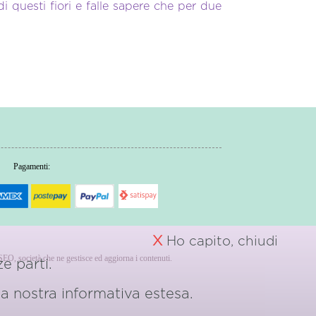
i questi fiori e falle sapere che per due
Pagamenti:
X
Ho capito, chiudi
erSEO, società che ne gestisce ed aggiorna i contenuti.
e parti.
 la nostra
informativa estesa.