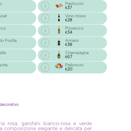
o
Pasticcini
€37
ysal
Vino rosso
€28
cco
Prosecco
€34
to Frutta
Amaro
€38
ella
Champagne
€67
uche
Palloncini
€20
 decorativo
ria rosa, garofani bianco-rosa e verde
Una composizione elegante e delicata per