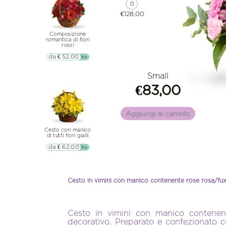
€128,00
Composizione
romantica di fiori
rossi
da € 52,00
▷▷ Buy
Small
€83,00
Aggiungi al carrello
Cesto con manico
di tutti fiori gialli
da € 62,00
▷▷ Buy
Cesto in vimini con manico contenente rose rosa/fuxi
Cesto in vimini con manico contenente
decorativo. Preparato e confezionato co