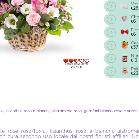
Vas
€28
Chr
€6
Fio
€6
Ces
€37
Nut
€13
Votato da:
2
utenti
2.6
su
5
Pel
€23
a, lisianthus rosa e bianchi, alstromeria rosa, garofani bianco-rosa e verde
 rose rosa/fuxia, lisianthus rosa e bianchi, alstrome
n cura secondo uso locale dai nostri fioristi affiliati. 