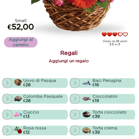
Small
€52,00
Aggiungi al
Votato da:
15
utenti
carrello
3.3
su
5
Regali
Aggiungi un regalo
Uovo di Pasqua
Baci Perugina
€28
€16
Colomba Pasquale
Cioccolatini
€28
€19
Ciuccio
Torta cioccolato
€13
€39
Rosa rossa
Torta crema
€12
€39