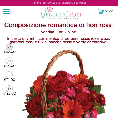
Vendita Fiori Online con consegna a domicilio
€
0,00
€0,00
Composizione romantica di fiori rossi
Vendita Fiori Online
in cesto di vimini con manico di gerbere rosse, rose rosse,
garofani rossi e fuxia, bacche rosse e verde decorativo.
€52,00
€84,00
€111,00
€132,00