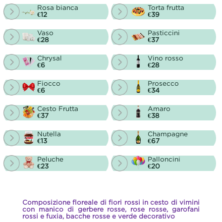
Rosa bianca
Torta frutta
€12
€39
Vaso
Pasticcini
€28
€37
Chrysal
Vino rosso
€6
€28
Fiocco
Prosecco
€6
€34
Cesto Frutta
Amaro
€37
€38
Nutella
Champagne
€13
€67
Peluche
Palloncini
€23
€20
Composizione floreale di fiori rossi in cesto di vimini
con manico di gerbere rosse, rose rosse, garofani
rossi e fuxia, bacche rosse e verde decorativo