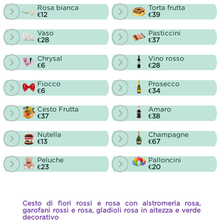
Rosa bianca
Torta frutta
€12
€39
Vaso
Pasticcini
€28
€37
Chrysal
Vino rosso
€6
€28
Fiocco
Prosecco
€6
€34
Cesto Frutta
Amaro
€37
€38
Nutella
Champagne
€13
€67
Peluche
Palloncini
€23
€20
Cesto di fiori rossi e rosa con alstromeria rosa,
garofani rossi e rosa, gladioli rosa in altezza e verde
decorativo