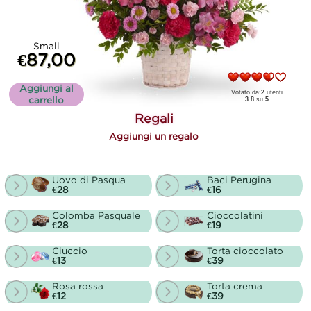
Small
€87,00
Aggiungi al
Votato da:
2
utenti
carrello
3.8
su
5
Regali
Aggiungi un regalo
Uovo di Pasqua
Baci Perugina
€28
€16
Colomba Pasquale
Cioccolatini
€28
€19
Ciuccio
Torta cioccolato
€13
€39
Rosa rossa
Torta crema
€12
€39