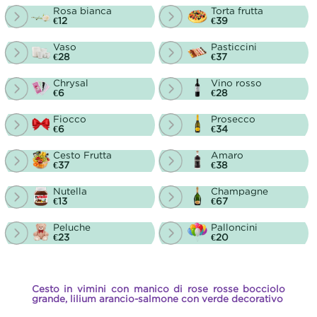
Rosa bianca
Torta frutta
€12
€39
Vaso
Pasticcini
€28
€37
Chrysal
Vino rosso
€6
€28
Fiocco
Prosecco
€6
€34
Cesto Frutta
Amaro
€37
€38
Nutella
Champagne
€13
€67
Peluche
Palloncini
€23
€20
Cesto in vimini con manico di rose rosse bocciolo
grande, lilium arancio-salmone con verde decorativo