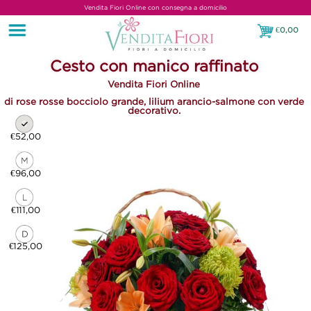
Vendita Fiori Online con consegna a domicilio
€
0,00
€0,00
Cesto con manico raffinato
Vendita Fiori Online
di rose rosse bocciolo grande, lilium arancio-salmone con verde
decorativo.
€52,00
€96,00
€111,00
€125,00