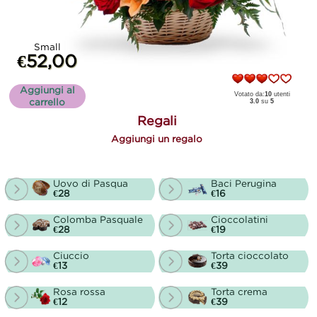
Small
€52,00
Aggiungi al
Votato da:
10
utenti
carrello
3.0
su
5
Regali
Aggiungi un regalo
Uovo di Pasqua
Baci Perugina
€28
€16
Colomba Pasquale
Cioccolatini
€28
€19
Ciuccio
Torta cioccolato
€13
€39
Rosa rossa
Torta crema
€12
€39