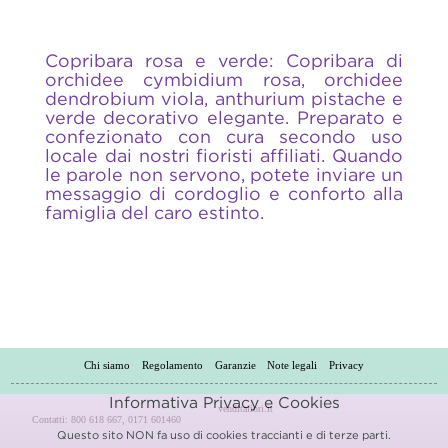
Copribara rosa e verde: Copribara di
orchidee cymbidium rosa, orchidee
dendrobium viola, anthurium pistache e
verde decorativo elegante. Preparato e
confezionato con cura secondo uso
locale dai nostri fioristi affiliati. Quando
le parole non servono, potete inviare un
messaggio di cordoglio e conforto alla
famiglia del caro estinto.
Chi siamo
Regolamento
Garanzie
Note legali
Privacy
Informativa Privacy e Cookies
venditafiori.it
Contatti: 800 618 667, 0171 601460
Questo sito NON fa uso di cookies traccianti e di terze parti.