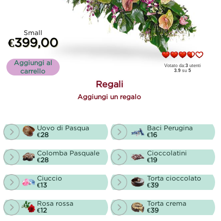
Small
€399,00
Aggiungi al
Votato da:
3
utenti
carrello
3.9
su
5
Regali
Aggiungi un regalo
Uovo di Pasqua
Baci Perugina
€28
€16
Colomba Pasquale
Cioccolatini
€28
€19
Ciuccio
Torta cioccolato
€13
€39
Rosa rossa
Torta crema
€12
€39