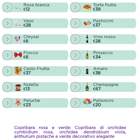
Rosa bianca
Torta frutta
€12
€39
Vaso
Pasticcini
€28
€37
Chrysal
Vino rosso
€6
€28
Fiocco
Prosecco
€6
€34
Cesto Frutta
Amaro
€37
€38
Nutella
Champagne
€13
€67
Peluche
Palloncini
€23
€20
Copribara rosa e verde: Copribara di orchidee
cymbidium rosa, orchidee dendrobium viola,
anthurium pistache e verde decorativo elegante