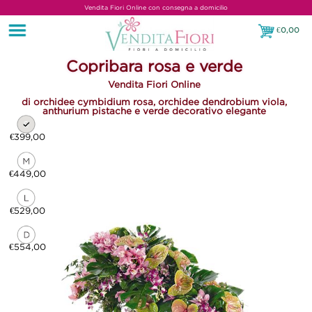
Vendita Fiori Online con consegna a domicilio
€
0,00
€0,00
Copribara rosa e verde
Vendita Fiori Online
di orchidee cymbidium rosa, orchidee dendrobium viola,
anthurium pistache e verde decorativo elegante
€399,00
€449,00
€529,00
€554,00