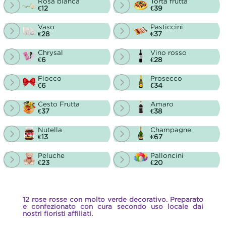
Rosa bianca
Torta frutta
€12
€39
Vaso
Pasticcini
€28
€37
Chrysal
Vino rosso
€6
€28
Fiocco
Prosecco
€6
€34
Cesto Frutta
Amaro
€37
€38
Nutella
Champagne
€13
€67
Peluche
Palloncini
€23
€20
12 rose rosse con molto verde decorativo. Preparato
e confezionato con cura secondo uso locale dai
nostri fioristi affiliati.