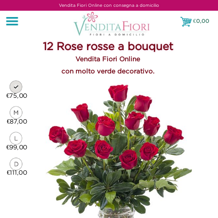
Vendita Fiori Online con consegna a domicilio
€
0,00
€0,00
12 Rose rosse a bouquet
Vendita Fiori Online
con molto verde decorativo.
€75,00
€87,00
€99,00
€111,00