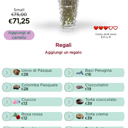
Small
€75,00
€71,25
Aggiungi al
Votato da:
6
utenti
carrello
3.3
su
5
Regali
Aggiungi un regalo
Uovo di Pasqua
Baci Perugina
€28
€16
Colomba Pasquale
Cioccolatini
€28
€19
Ciuccio
Torta cioccolato
€13
€39
Rosa rossa
Torta crema
€12
€39