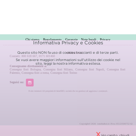
Chi siamo
Regolamento
Garanzie
Note legali
Privacy
Informativa Privacy e Cookies
Questo sito NON fa uso di cookies traccianti e di terze parti.
venditafiori.it
Contatti: 800 618 667, 0171 601460
Se vuoi avere maggiori informazioni sull'utilizzo dei cookie nel
sito, leggi la nostra
informativa estesa.
Consegnamo direttamente a:
Consegna fiori Bologna
,
Consegna fiori Milano
,
Consegna fiori Napoli
,
Consegna fiori
Palermo
,
Consegna fiori a roma
,
Consegna fiori Torino
Seguici su:
Il sito internet è di proprietà di InterSEO, società che ne gestisce ed aggiorna i contenuti.
Copyright© 2026 venditafiori.it | P.iva: 05123500752 S2
X
Ho capito, chiudi