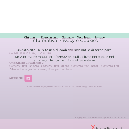
Chi siamo
Regolamento
Garanzie
Note legali
Privacy
Informativa Privacy e Cookies
Questo sito NON fa uso di cookies traccianti e di terze parti.
venditafiori.it
Contatti: 800 618 667, 0171 601460
Se vuoi avere maggiori informazioni sull'utilizzo dei cookie nel
sito, leggi la nostra
informativa estesa.
Consegnamo direttamente a:
Consegna fiori Bologna
,
Consegna fiori Milano
,
Consegna fiori Napoli
,
Consegna fiori
Palermo
,
Consegna fiori a roma
,
Consegna fiori Torino
Seguici su:
Il sito internet è di proprietà di InterSEO, società che ne gestisce ed aggiorna i contenuti.
Copyright© 2026 venditafiori.it | P.iva: 05123500752 S2
X
Ho capito, chiudi