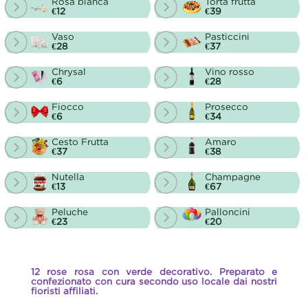
Rosa bianca
Torta frutta
€12
€39
Vaso
Pasticcini
€28
€37
Chrysal
Vino rosso
€6
€28
Fiocco
Prosecco
€6
€34
Cesto Frutta
Amaro
€37
€38
Nutella
Champagne
€13
€67
Peluche
Palloncini
€23
€20
12 rose rosa con verde decorativo. Preparato e
confezionato con cura secondo uso locale dai nostri
fioristi affiliati.