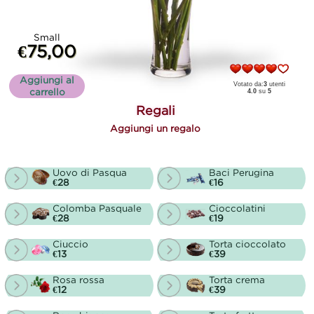
Small
€75,00
Aggiungi al
Votato da:
3
utenti
carrello
4.0
su
5
Regali
Aggiungi un regalo
Uovo di Pasqua
Baci Perugina
€28
€16
Colomba Pasquale
Cioccolatini
€28
€19
Ciuccio
Torta cioccolato
€13
€39
Rosa rossa
Torta crema
€12
€39