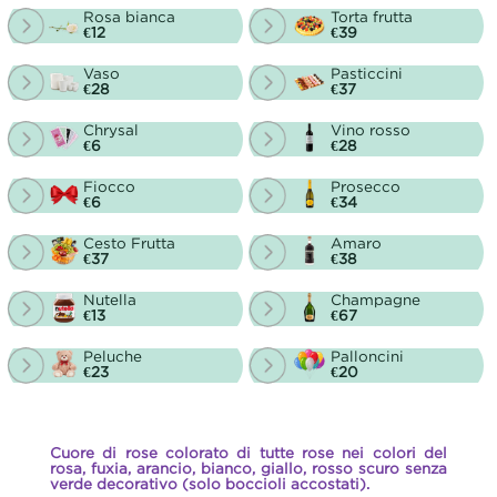
Rosa bianca
Torta frutta
€12
€39
Vaso
Pasticcini
€28
€37
Chrysal
Vino rosso
€6
€28
Fiocco
Prosecco
€6
€34
Cesto Frutta
Amaro
€37
€38
Nutella
Champagne
€13
€67
Peluche
Palloncini
€23
€20
Cuore di rose colorato di tutte rose nei colori del
rosa, fuxia, arancio, bianco, giallo, rosso scuro senza
verde decorativo (solo boccioli accostati).