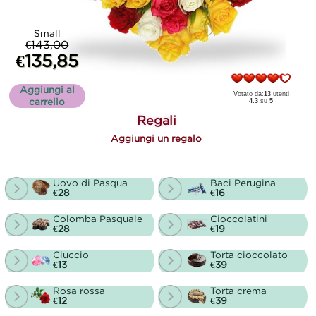
Small
€143,00
€135,85
Aggiungi al
Votato da:
13
utenti
carrello
4.3
su
5
Regali
Aggiungi un regalo
Uovo di Pasqua
Baci Perugina
€28
€16
Colomba Pasquale
Cioccolatini
€28
€19
Ciuccio
Torta cioccolato
€13
€39
Rosa rossa
Torta crema
€12
€39