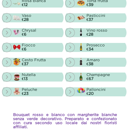
Rosa bianca
Torta frutta
€12
€39
Vaso
Pasticcini
€28
€37
Chrysal
Vino rosso
€6
€28
Fiocco
Prosecco
€6
€34
Cesto Frutta
Amaro
€37
€38
Nutella
Champagne
€13
€67
Peluche
Palloncini
€23
€20
Bouquet rosso e bianco con margherite bianche
senza verde decorativo. Preparato e confezionato
con cura secondo uso locale dai nostri fioristi
affiliati.