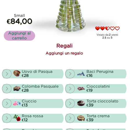
Small
€84,00
Aggiungi al
Votato da:
2
utenti
carrello
2.6
su
5
Regali
Aggiungi un regalo
Uovo di Pasqua
Baci Perugina
€28
€16
Colomba Pasquale
Cioccolatini
€28
€19
Ciuccio
Torta cioccolato
€13
€39
Rosa rossa
Torta crema
€12
€39