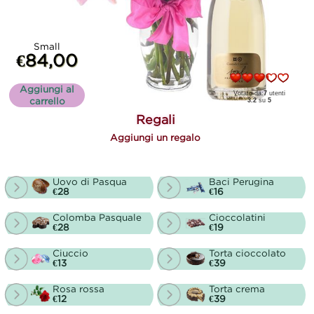
Small
€84,00
Aggiungi al
Votato da:
7
utenti
carrello
3.2
su
5
Regali
Aggiungi un regalo
Uovo di Pasqua
Baci Perugina
€28
€16
Colomba Pasquale
Cioccolatini
€28
€19
Ciuccio
Torta cioccolato
€13
€39
Rosa rossa
Torta crema
€12
€39