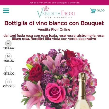
Vendita Fiori Online con consegna a domicilio
€
0,00
€0,00
Bottiglia di vino bianco con Bouquet
Vendita Fiori Online
dai toni fuxia rosa con rose fuxia, rose rosse, alstromeria rosa,
lilium rosa, fiorellini lilla-viola con verde decorativo
€84,00
€98,00
€113,00
€127,00