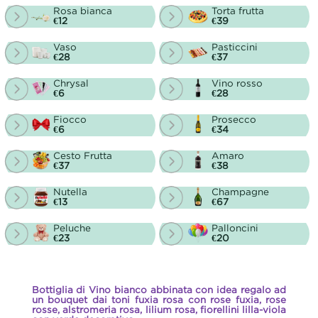
Rosa bianca
Torta frutta
€12
€39
Vaso
Pasticcini
€28
€37
Chrysal
Vino rosso
€6
€28
Fiocco
Prosecco
€6
€34
Cesto Frutta
Amaro
€37
€38
Nutella
Champagne
€13
€67
Peluche
Palloncini
€23
€20
Bottiglia di Vino bianco abbinata con idea regalo ad
un bouquet dai toni fuxia rosa con rose fuxia, rose
rosse, alstromeria rosa, lilium rosa, fiorellini lilla-viola