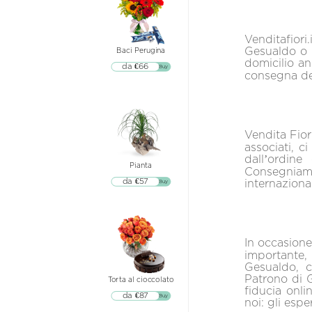
Venditafiori
Gesualdo o u
Baci Perugina
domicilio an
da €66
▷▷ Buy
consegna dei
Vendita Fiori
associati, c
dall’ordine
Pianta
Consegniamo
da €57
internazional
▷▷ Buy
In occasione
importante, 
Gesualdo, c
Patrono di 
Torta al cioccolato
fiducia onli
da €87
▷▷ Buy
noi: gli espe