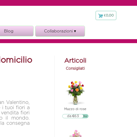
€0,00
€
0,00
Blog
Collaborazioni ▾
Fioraio.it
omicilio
Articoli
Consigliati
an Valentino,
i tuoi fiori a
Mazzo di rose
 vendita fiori
da €63
▷▷ Buy
to il mondo.
o la consegna