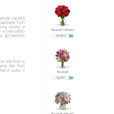
rande varietà
pitare fiori
rova vicino a
Bouquet raffinato
te a Gesualdo
: gli esperti
da €63
▷▷ Buy
a dei fiori a
na dei fiori
e in tutto il
Bouquet
da €51
▷▷ Buy
Bouquet delicato