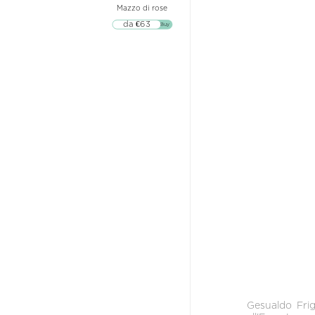
Mazzo di rose
da €63
▷▷ Buy
Gesualdo
Fri