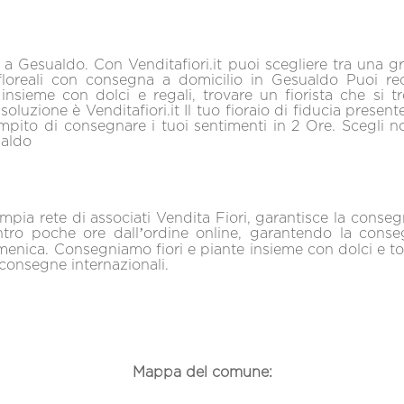
i a Gesualdo. Con Venditafiori.it puoi scegliere tra una g
loreali con consegna a domicilio in Gesualdo Puoi reca
 insieme con dolci e regali, trovare un fiorista che si t
soluzione è Venditafiori.it Il tuo fioraio di fiducia presen
mpito di consegnare i tuoi sentimenti in 2 Ore. Scegli noi
ualdo
mpia rete di associati Vendita Fiori, garantisce la consegn
tro poche ore dall’ordine online, garantendo la conseg
enica. Consegniamo fiori e piante insieme con dolci e tort
onsegne internazionali.
Mappa del comune: