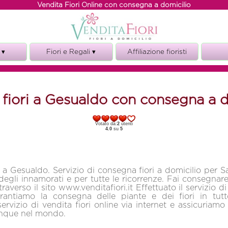
Vendita Fiori Online con consegna a domicilio
 ▾
Fiori e Regali ▾
Affiliazione fioristi
Fiori e torte
ze
Fiori e vino
 fiori a Gesualdo con consegna a d
i
Fiori e Regali
o
Votato da:
2
utenti
o
4.0
su
5
i a Gesualdo. Servizio di consegna fiori a domicilio per S
degli innamorati e per tutte le ricorrenze. Fai consegnare 
averso il sito www.venditafiori.it Effettuato il servizio di
rantiamo la consegna delle piante e dei fiori in tut
servizio di vendita fiori online via internet e assicuriam
unque nel mondo.