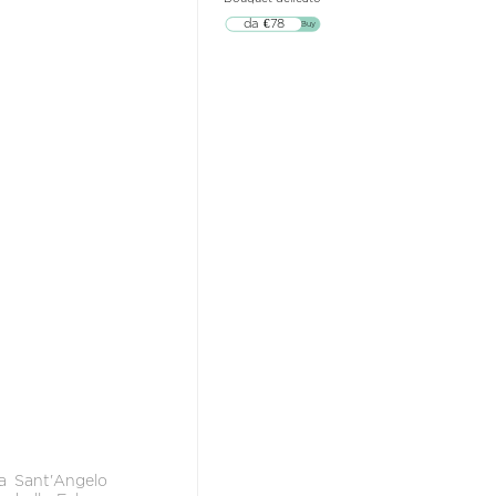
da €78
▷▷ Buy
a
Sant'Angelo