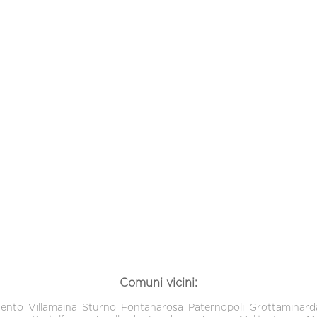
Comuni vicini:
gento
Villamaina
Sturno
Fontanarosa
Paternopoli
Grottaminard