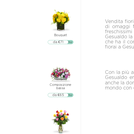
Vendita fior
di omaggi f
freschissimi
Bouquet
Gesualdo la 
che ha il co
da €71
▷▷ Buy
fiorai a Ges
Con la più a
Gesualdo en
anche la dom
Composizione
mondo con c
bassa
da €65
▷▷ Buy