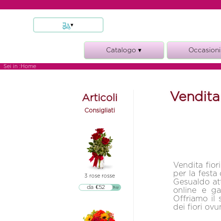
▾
Consegna fiori Bologna
Catalogo ▾
Occasioni
Consegna fiori Milano
Consegna fiori Napoli
bouquet e mazzi
nascita
Sei in :
Home
Consegna fiori Palermo
composizioni e cesti
condoglian
Consegna fiori a roma
Vendita
fiori e vino
anniversar
Articoli
Consegna fiori Torino
funebre
matrimoni
Consigliati
piante
compleann
rose
Vendita fior
per la festa 
3 rose rosse
Gesualdo attr
da €52
▷▷ Buy
online e ga
Offriamo il 
dei fiori ov