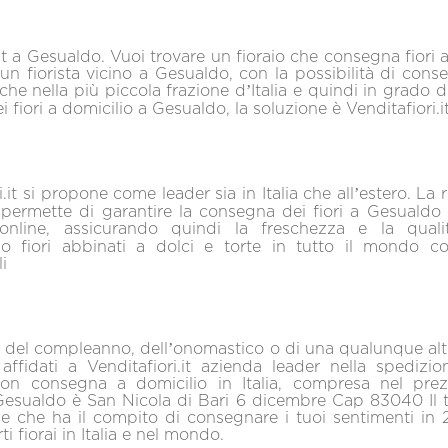
.it a Gesualdo. Vuoi trovare un fioraio che consegna fiori a
n fiorista vicino a Gesualdo, con la possibilità di conse
che nella più piccola frazione d’Italia e quindi in grado di
 fiori a domicilio a Gesualdo, la soluzione è Venditafiori.i
.it si propone come leader sia in Italia che all’estero. La re
i permette di garantire la consegna dei fiori a Gesuald
 online, assicurando quindi la freschezza e la qualit
 fiori abbinati a dolci e torte in tutto il mondo 
i
 del compleanno, dell’onomastico o di una qualunque alt
affidati a Venditafiori.it azienda leader nella spedizio
on consegna a domicilio in Italia, compresa nel prez
Gesualdo è San Nicola di Bari 6 dicembre Cap 83040 Il tu
ne che ha il compito di consegnare i tuoi sentimenti in 
rti fiorai in Italia e nel mondo.