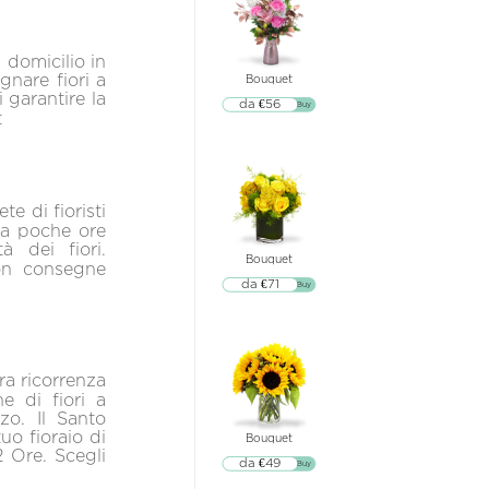
 domicilio in
gnare fiori a
Bouquet
 garantire la
da €56
▷▷ Buy
t
te di fioristi
o a poche ore
à dei fiori.
Bouquet
con consegne
da €71
▷▷ Buy
ra ricorrenza
ne di fiori a
zo. Il Santo
o fioraio di
Bouquet
2 Ore. Scegli
da €49
▷▷ Buy