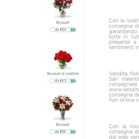
Con la nostra
Bouquet
consegna de
da €53
▷▷ Buy
garantendo 
torte in tu
presente a
sentimenti in
Vendita fior
Bouquet di roselline
San Valenti
da €63
▷▷ Buy
consegnar
www.venditaf
consegna del
fiori online
Bouquet
Con la nostr
consegna di 
da €55
▷▷ Buy
dal web veng