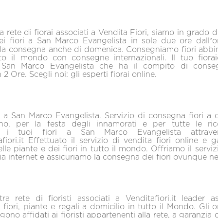
 rete di fiorai associati a Vendita Fiori, siamo in grado d
i fiori a San Marco Evangelista in sole due ore dall’or
la consegna anche di domenica. Consegniamo fiori abbina
tto il mondo con consegne internazionali. Il tuo fiorai
 San Marco Evangelista che ha il compito di conseg
 2 Ore. Scegli noi: gli esperti fiorai online.
i a San Marco Evangelista. Servizio di consegna fiori a 
no, per la festa degli innamorati e per tutte le ric
e i tuoi fiori a San Marco Evangelista attraver
iori.it Effettuato il servizio di vendita fiori online e 
le piante e dei fiori in tutto il mondo. Offriamo il serviz
 via internet e assicuriamo la consegna dei fiori ovunque 
a rete di fioristi associati a Venditafiori.it leader a
fiori, piante e regali a domicilio in tutto il Mondo. Gli or
ono affidati ai fioristi appartenenti alla rete, a garanzia 