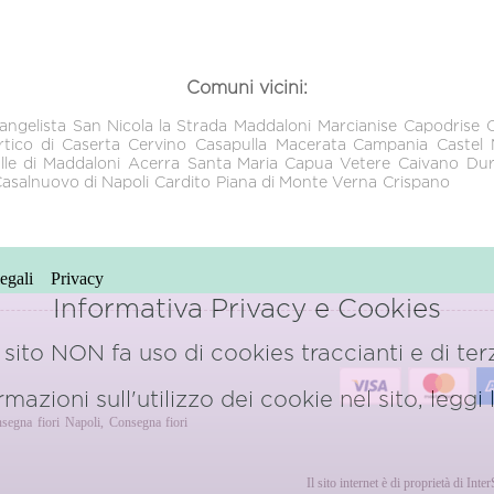
Comuni vicini:
angelista
San Nicola la Strada
Maddaloni
Marcianise
Capodrise
rtico di Caserta
Cervino
Casapulla
Macerata Campania
Castel
lle di Maddaloni
Acerra
Santa Maria Capua Vetere
Caivano
Dur
asalnuovo di Napoli
Cardito
Piana di Monte Verna
Crispano
egali
Privacy
Informativa Privacy e Cookies
sito NON fa uso di cookies traccianti e di terz
azioni sull'utilizzo dei cookie nel sito, leggi
segna fiori Napoli
,
Consegna fiori
o
Il sito internet è di proprietà di Int