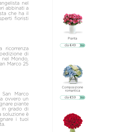
ngelista nel
ri abbinati a
sta che ha il
erti fioristi
Pianta
da €49
▷▷ Buy
a ricorrenza
spedizione di
e nel Mondo,
San Marco 25
Composizione
romantica
a San Marco
da €59
▷▷ Buy
ta ovvero un
egnare piante
e in grado di
a soluzione è
egnare i tuoi
ta.