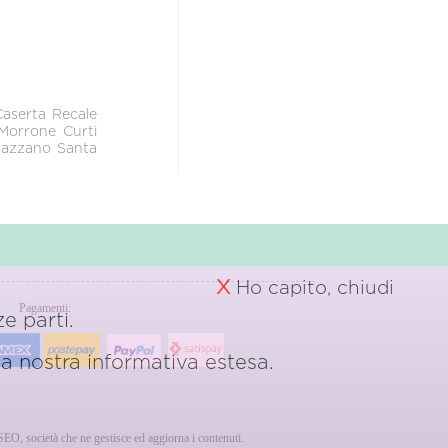
Caserta
Recale
 Morrone
Curti
azzano
Santa
X
Ho capito, chiudi
Pagamenti:
e parti.
 la nostra
informativa estesa.
erSEO, società che ne gestisce ed aggiorna i contenuti.