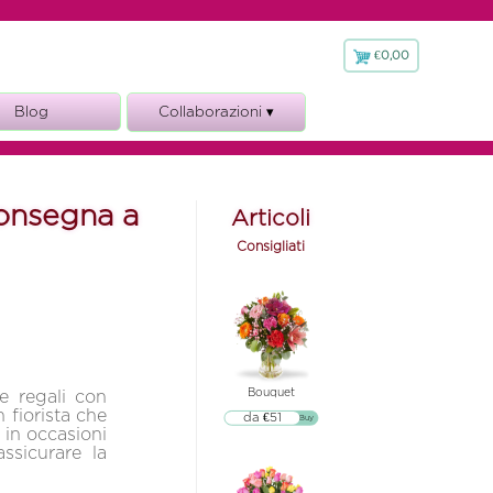
€0,00
€
0,00
Blog
Collaborazioni ▾
Fioraio.it
consegna a
Articoli
Consigliati
Bouquet
 e regali con
 fiorista che
da €51
▷▷ Buy
 in occasioni
ssicurare la