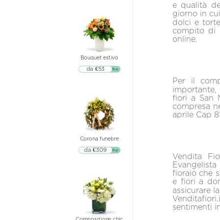
e qualità d
giorno in cui
dolci e tort
compito di c
online.
Bouquet estivo
da €53
▷▷ Buy
Per il comp
importante, 
fiori a San
compresa ne
aprile Cap 
Corona funebre
da €309
▷▷ Buy
Vendita Fi
Evangelista
fioraio che 
e fiori a do
assicurare l
Venditafiori
sentimenti in
Composizione chic