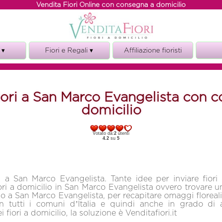
Vendita Fiori Online con consegna a domicilio
 ▾
Fiori e Regali ▾
Affiliazione fioristi
Fiori e torte
ze
Fiori e vino
iori a San Marco Evangelista con 
i
Fiori e Regali
domicilio
o
o
Votato da:
2
utenti
4.2
su
5
i a San Marco Evangelista. Tante idee per inviare fiori
ri a domicilio in San Marco Evangelista ovvero trovare un
ino a San Marco Evangelista, per recapitare omaggi floreali
in tutti i comuni d’Italia e quindi anche in grado di a
fiori a domicilio, la soluzione è Venditafiori.it