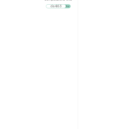
da €63
▷▷ Buy