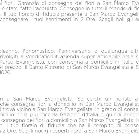
ei fiori. Garanzia di consegna dei fiori a San Marco Eva
 è stato fatto l’acquisto.
Consegne in tutto il Mondo di fio
e. Il tuo fioraio di fiducia presente a San Marco Evangeli
onsegnare i tuoi sentimenti in 2 Ore. Scegli noi: gli esp
leanno, l’onomastico, l’anniversario o qualunque altr
rivolgiti a Venditafiori.it azienda super affidabile nella 
 Marco Evangelista, con consegna a domicilio in Italia 
l prezzo. Il Santo Patrono di San Marco Evangelista è 
81020
ori a San Marco Evangelista. Se cerchi un fiorista 
 che consegna fiori a domicilio in San Marco Evangelis
si trova vicino a San Marco Evangelista, in grado di cons
micilio nella più piccola frazione d’Italia e quindi anch
a consegna dei fiori a domicilio a San Marco Evangelista, l
.it Il tuo fioraio di fiducia che ha il compito di cons
 2 Ore. Scegli noi: gli esperti fiorai a San Marco Evangelis