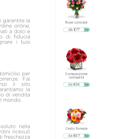
i garantire la
Rose colorate
dine online,
da €77
▷▷ Buy
ti a dolci e
o di fiducia
nare i tuoi
domicilio per
Composizione
compatta
orrenze. Fai
so il sito
da €56
▷▷ Buy
garantiamo la
io di vendita
nel mondo.
ssoluto nella
Cesto floreale
dini ricevuti
da €67
di freschezza
▷▷ Buy