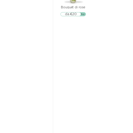
Bouquet di rose
da €20
▷▷ Buy