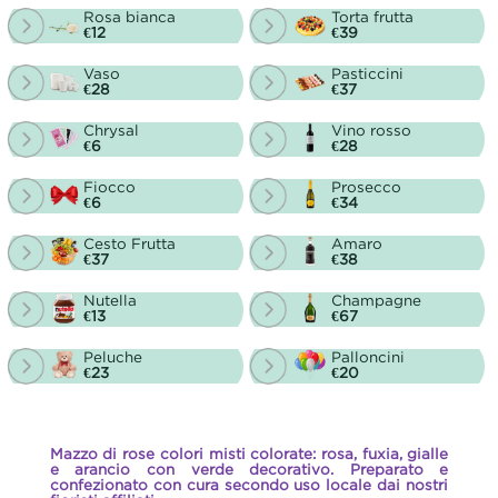
Rosa bianca
Torta frutta
€12
€39
Vaso
Pasticcini
€28
€37
Chrysal
Vino rosso
€6
€28
Fiocco
Prosecco
€6
€34
Cesto Frutta
Amaro
€37
€38
Nutella
Champagne
€13
€67
Peluche
Palloncini
€23
€20
Mazzo di rose colori misti colorate: rosa, fuxia, gialle
e arancio con verde decorativo. Preparato e
confezionato con cura secondo uso locale dai nostri