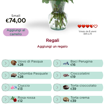
Small
€74,00
Aggiungi al
Votato da:
2
utenti
carrello
3.8
su
5
Regali
Aggiungi un regalo
Uovo di Pasqua
Baci Perugina
€28
€16
Colomba Pasquale
Cioccolatini
€28
€19
Ciuccio
Torta cioccolato
€13
€39
Rosa rossa
Torta crema
€12
€39