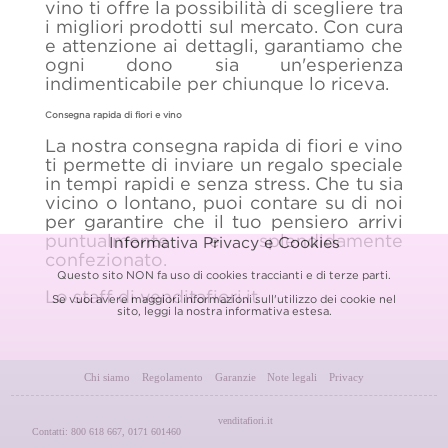
vino ti offre la possibilità di scegliere tra
i migliori prodotti sul mercato. Con cura
e attenzione ai dettagli, garantiamo che
ogni dono sia un'esperienza
indimenticabile per chiunque lo riceva.
Consegna rapida di fiori e vino
La nostra consegna rapida di fiori e vino
ti permette di inviare un regalo speciale
in tempi rapidi e senza stress. Che tu sia
vicino o lontano, puoi contare su di noi
per garantire che il tuo pensiero arrivi
puntualmente e splendidamente
Informativa Privacy e Cookies
confezionato.
Questo sito NON fa uso di cookies traccianti e di terze parti.
Lo staff di venditafiori.it
Se vuoi avere maggiori informazioni sull'utilizzo dei cookie nel
sito, leggi la nostra
informativa estesa.
Chi siamo
Regolamento
Garanzie
Note legali
Privacy
venditafiori.it
Contatti: 800 618 667, 0171 601460