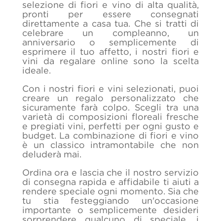
selezione di fiori e vino di alta qualità,
pronti per essere consegnati
direttamente a casa tua. Che si tratti di
celebrare un compleanno, un
anniversario o semplicemente di
esprimere il tuo affetto, i nostri fiori e
vini da regalare online sono la scelta
ideale.
Con i nostri fiori e vini selezionati, puoi
creare un regalo personalizzato che
sicuramente farà colpo. Scegli tra una
varietà di composizioni floreali fresche
e pregiati vini, perfetti per ogni gusto e
budget. La combinazione di fiori e vino
è un classico intramontabile che non
deluderà mai.
Ordina ora e lascia che il nostro servizio
di consegna rapida e affidabile ti aiuti a
rendere speciale ogni momento. Sia che
tu stia festeggiando un'occasione
importante o semplicemente desideri
sorprendere qualcuno di speciale, i