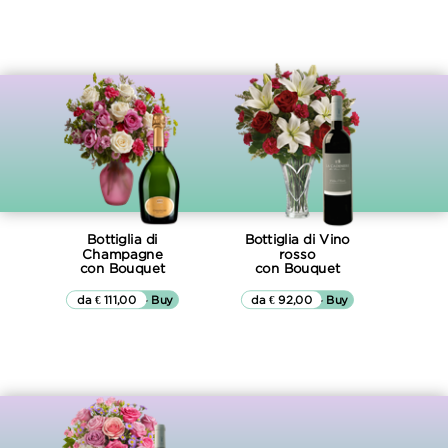
Bottiglia di
Bottiglia di Vino
Champagne
rosso
con Bouquet
con Bouquet
da € 111,00
▷▷ Buy
da € 92,00
▷▷ Buy