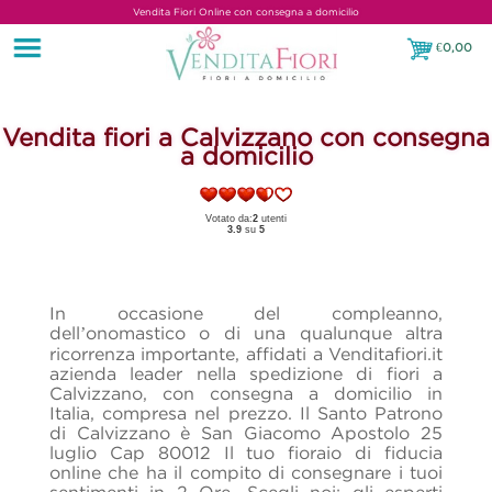
Vendita Fiori Online con consegna a domicilio
€
0,00
€0,00
Vendita fiori a Calvizzano con consegna
a domicilio
Votato da:
2
utenti
3.9
su
5
In occasione del compleanno,
dell’onomastico o di una qualunque altra
ricorrenza importante, affidati a Venditafiori.it
azienda leader nella spedizione di fiori a
Calvizzano, con consegna a domicilio in
Italia, compresa nel prezzo. Il Santo Patrono
di Calvizzano è San Giacomo Apostolo 25
luglio Cap 80012 Il tuo fioraio di fiducia
online che ha il compito di consegnare i tuoi
sentimenti in 2 Ore. Scegli noi: gli esperti