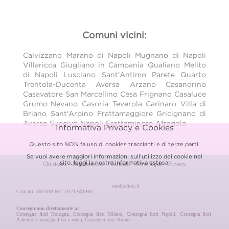
Comuni vicini:
Calvizzano
Marano di Napoli
Mugnano di Napoli
Villaricca
Giugliano in Campania
Qualiano
Melito
di Napoli
Lusciano
Sant'Antimo
Parete
Quarto
Trentola-Ducenta
Aversa
Arzano
Casandrino
Casavatore
San Marcellino
Cesa
Frignano
Casaluce
Grumo Nevano
Casoria
Teverola
Carinaro
Villa di
Briano
Sant'Arpino
Frattamaggiore
Gricignano di
Aversa
Succivo
Napoli
Frattaminore
Afragola
Informativa Privacy e Cookies
Questo sito NON fa uso di cookies traccianti e di terze parti.
Se vuoi avere maggiori informazioni sull'utilizzo dei cookie nel
sito, leggi la nostra
informativa estesa.
Chi siamo
Regolamento
Garanzie
Note legali
Privacy
venditafiori.it
Contatti: 800 618 667, 0171 601460
Consegnamo direttamente a:
Consegna fiori Bologna
,
Consegna fiori Milano
,
Consegna fiori Napoli
,
Consegna fiori
Palermo
,
Consegna fiori a roma
,
Consegna fiori Torino