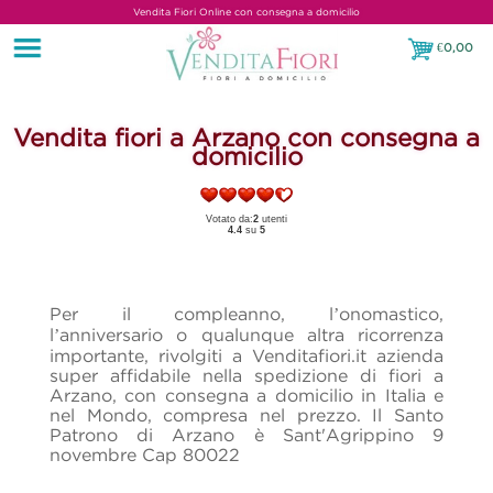
Vendita Fiori Online con consegna a domicilio
€
0,00
€0,00
Vendita fiori a Arzano con consegna a
domicilio
Votato da:
2
utenti
4.4
su
5
Per il compleanno, l’onomastico,
l’anniversario o qualunque altra ricorrenza
importante, rivolgiti a Venditafiori.it azienda
super affidabile nella spedizione di fiori a
Arzano, con consegna a domicilio in Italia e
nel Mondo, compresa nel prezzo. Il Santo
Patrono di Arzano è Sant'Agrippino 9
novembre Cap 80022