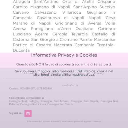
Afragola
Sant'Antimo
Orta di Atella
Crispano
Cardito
Mugnano di Napoli
Sant'Arpino
Succivo
Caivano
Calvizzano
Villaricca
Giugliano in
Campania
Casalnuovo di Napoli
Napoli
Cesa
Marano di Napoli
Gricignano di Aversa
Volla
Aversa
Pomigliano d'Arco
Qualiano
Carinaro
Lusciano
Acerra
Cercola
Teverola
Castello di
Cisterna
San Giorgio a Cremano
Parete
Marcianise
Portico di Caserta
Macerata Campania
Trentola-
Ducenta
Informativa Privacy e Cookies
Questo sito NON fa uso di cookies traccianti e di terze parti.
Se vuoi avere maggiori informazioni sull'utilizzo dei cookie nel
Chi siamo
Regolamento
Garanzie
Note legali
Privacy
sito, leggi la nostra
informativa estesa.
venditafiori.it
Contatti: 800 618 667, 0171 601460
Consegnamo direttamente a:
Consegna fiori Bologna
,
Consegna fiori Milano
,
Consegna fiori Napoli
,
Consegna fiori
Palermo
,
Consegna fiori a roma
,
Consegna fiori Torino
Seguici su:
Il sito internet è di proprietà di InterSEO, società che ne gestisce ed aggiorna i contenuti.