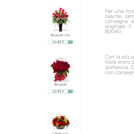
Per una rico
nascite, cer
consegna a
originale. 
80040
Bouquet chic
da €63
▷▷ Buy
Con la più a
Volla entro 
domenica. Co
con consegne
Bouquet
da €54
▷▷ Buy
Cesto con