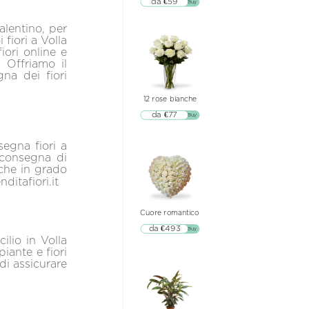
da €59
▷▷ Buy
alentino, per
 fiori a Volla
fiori online e
 Offriamo il
gna dei fiori
12 rose bianche
da €77
▷▷ Buy
segna fiori a
a consegna di
nche in grado
ditafiori.it
Cuore romantico
da €493
▷▷ Buy
ilio in Volla
iante e fiori
di assicurare