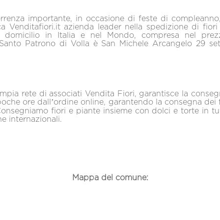
rrenza importante, in occasione di feste di compleanno,
ca Venditafiori.it azienda leader nella spedizione di fiori
 domicilio in Italia e nel Mondo, compresa nel prez
Il Santo Patrono di Volla è San Michele Arcangelo 29 s
mpia rete di associati Vendita Fiori, garantisce la consegn
poche ore dall’ordine online, garantendo la consegna dei f
nsegniamo fiori e piante insieme con dolci e torte in t
 internazionali.
Mappa del comune: