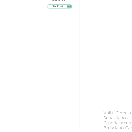
da €54
▷▷ Buy
Volla
Cercola
Sebastiano al
Casoria
Acer
Brusciano
Car