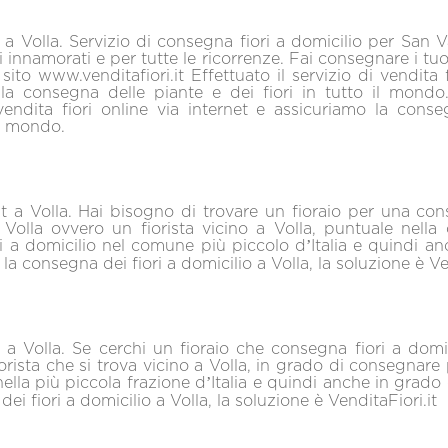
i a Volla. Servizio di consegna fiori a domicilio per San V
i innamorati e per tutte le ricorrenze. Fai consegnare i tuoi
 sito www.venditafiori.it Effettuato il servizio di vendita 
la consegna delle piante e dei fiori in tutto il mondo.
vendita fiori online via internet e assicuriamo la conse
l mondo.
.it a Volla. Hai bisogno di trovare un fioraio per una con
 Volla ovvero un fiorista vicino a Volla, puntuale nell
ri a domicilio nel comune più piccolo d’Italia e quindi a
 la consegna dei fiori a domicilio a Volla, la soluzione è Ven
i a Volla. Se cerchi un fioraio che consegna fiori a domic
orista che si trova vicino a Volla, in grado di consegnare p
nella più piccola frazione d’Italia e quindi anche in grado 
ei fiori a domicilio a Volla, la soluzione è VenditaFiori.it