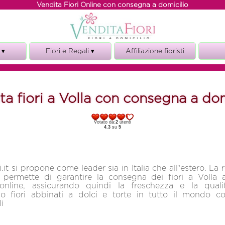
Vendita Fiori Online con consegna a domicilio
 ▾
Fiori e Regali ▾
Affiliazione fioristi
Fiori e torte
ze
Fiori e vino
ta fiori a Volla con consegna a dom
i
Fiori e Regali
o
Votato da:
2
utenti
o
4.3
su
5
.it si propone come leader sia in Italia che all’estero. La re
ci permette di garantire la consegna dei fiori a Volla
 online, assicurando quindi la freschezza e la qualit
 fiori abbinati a dolci e torte in tutto il mondo 
i