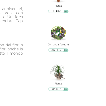
Pianta
 anniversari,
da €48
▷▷ Buy
 a Volla, con
zo. Un idea
ettembre Cap
a dei fiori a
Ghirlanda funebre
iori anche la
da €142
▷▷ Buy
utto il mondo
Pianta
da €57
▷▷ Buy