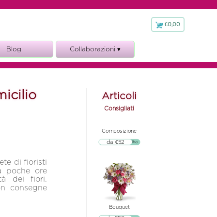
€0,00
€
0,00
Blog
Collaborazioni ▾
Fioraio.it
icilio
Articoli
Consigliati
Composizione
da €52
▷▷ Buy
te di fioristi
 a poche ore
à dei fiori.
con consegne
Bouquet