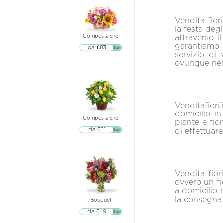
Vendita fior
la festa degl
attraverso il
Composizione
garantiamo 
da €83
▷▷ Buy
servizio di 
ovunque ne
Venditafiori
domicilio in
Composizione
piante e fio
da €51
di effettuare
▷▷ Buy
Vendita fior
ovvero un fi
a domicilio 
la consegna d
Bouquet
da €49
▷▷ Buy