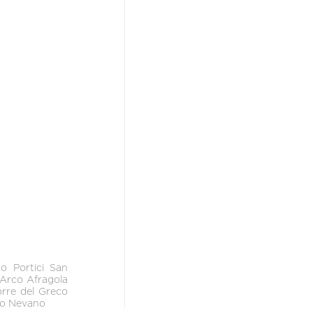
no
Portici
San
'Arco
Afragola
orre del Greco
o Nevano