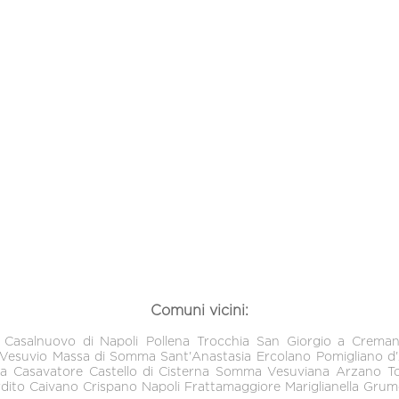
Comuni vicini:
Casalnuovo di Napoli
Pollena Trocchia
San Giorgio a Crema
 Vesuvio
Massa di Somma
Sant'Anastasia
Ercolano
Pomigliano d
ra
Casavatore
Castello di Cisterna
Somma Vesuviana
Arzano
T
dito
Caivano
Crispano
Napoli
Frattamaggiore
Mariglianella
Grum