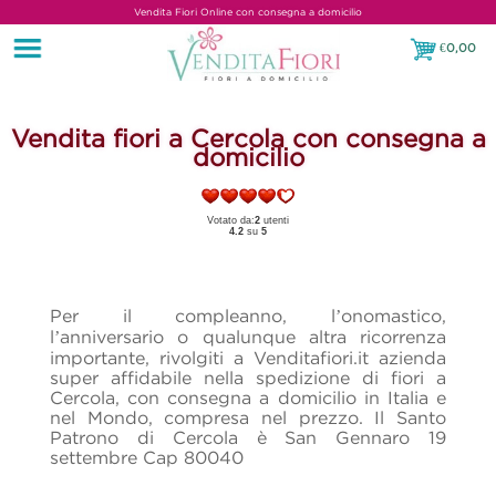
Vendita Fiori Online con consegna a domicilio
€
0,00
€0,00
Vendita fiori a Cercola con consegna a
domicilio
Votato da:
2
utenti
4.2
su
5
Per il compleanno, l’onomastico,
l’anniversario o qualunque altra ricorrenza
importante, rivolgiti a Venditafiori.it azienda
super affidabile nella spedizione di fiori a
Cercola, con consegna a domicilio in Italia e
nel Mondo, compresa nel prezzo. Il Santo
Patrono di Cercola è San Gennaro 19
settembre Cap 80040