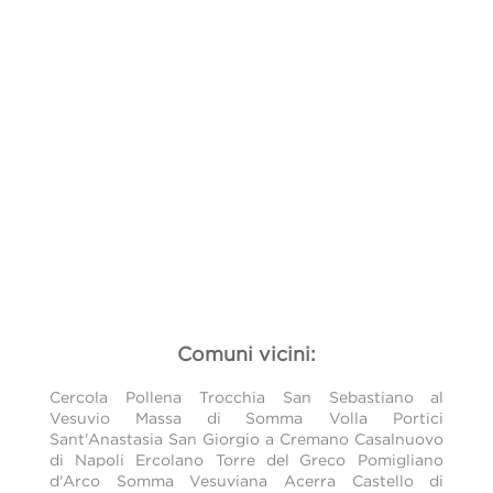
Comuni vicini:
Cercola
Pollena Trocchia
San Sebastiano al
Vesuvio
Massa di Somma
Volla
Portici
Sant'Anastasia
San Giorgio a Cremano
Casalnuovo
di Napoli
Ercolano
Torre del Greco
Pomigliano
d'Arco
Somma Vesuviana
Acerra
Castello di