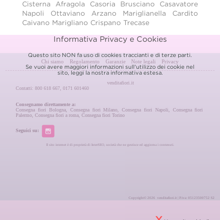
Cisterna
Afragola
Casoria
Brusciano
Casavatore
Napoli
Ottaviano
Arzano
Mariglianella
Cardito
Caivano
Marigliano
Crispano
Trecase
Informativa Privacy e Cookies
Questo sito NON fa uso di cookies traccianti e di terze parti.
Chi siamo
Regolamento
Garanzie
Note legali
Privacy
Se vuoi avere maggiori informazioni sull'utilizzo dei cookie nel
sito, leggi la nostra
informativa estesa.
venditafiori.it
Contatti: 800 618 667, 0171 601460
Consegnamo direttamente a:
Consegna fiori Bologna
,
Consegna fiori Milano
,
Consegna fiori Napoli
,
Consegna fiori
Palermo
,
Consegna fiori a roma
,
Consegna fiori Torino
Seguici su:
Il sito internet è di proprietà di InterSEO, società che ne gestisce ed aggiorna i contenuti.
Copyright© 2026 venditafiori.it | P.iva: 05123500752 S2
X