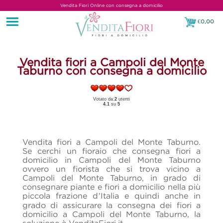
Vendita Fiori Online con consegna a domicilio
€
0,00
€0,00
Vendita fiori a Campoli del Monte
Taburno con consegna a domicilio
Votato da:
2
utenti
4.1
su
5
Vendita fiori a Campoli del Monte Taburno.
Se cerchi un fioraio che consegna fiori a
domicilio in Campoli del Monte Taburno
ovvero un fiorista che si trova vicino a
Campoli del Monte Taburno, in grado di
consegnare piante e fiori a domicilio nella più
piccola frazione d’Italia e quindi anche in
grado di assicurare la consegna dei fiori a
domicilio a Campoli del Monte Taburno, la
soluzione è VenditaFiori.it