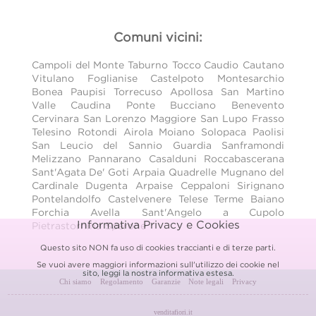
Comuni vicini:
Campoli del Monte Taburno
Tocco Caudio
Cautano
Vitulano
Foglianise
Castelpoto
Montesarchio
Bonea
Paupisi
Torrecuso
Apollosa
San Martino
Valle Caudina
Ponte
Bucciano
Benevento
Cervinara
San Lorenzo Maggiore
San Lupo
Frasso
Telesino
Rotondi
Airola
Moiano
Solopaca
Paolisi
San Leucio del Sannio
Guardia Sanframondi
Melizzano
Pannarano
Casalduni
Roccabascerana
Sant'Agata De' Goti
Arpaia
Quadrelle
Mugnano del
Cardinale
Dugenta
Arpaise
Ceppaloni
Sirignano
Pontelandolfo
Castelvenere
Telese Terme
Baiano
Forchia
Avella
Sant'Angelo a Cupolo
Informativa Privacy e Cookies
Pietrastornina
Sperone
Questo sito NON fa uso di cookies traccianti e di terze parti.
Se vuoi avere maggiori informazioni sull'utilizzo dei cookie nel
sito, leggi la nostra
informativa estesa.
Chi siamo
Regolamento
Garanzie
Note legali
Privacy
venditafiori.it