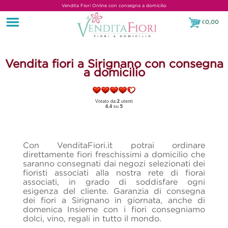
Vendita Fiori Online con consegna a domicilio
€
0,00
€0,00
Vendita fiori a Sirignano con consegna
a domicilio
Votato da:
2
utenti
4.4
su
5
Con VenditaFiori.it potrai ordinare
direttamente fiori freschissimi a domicilio che
saranno consegnati dai negozi selezionati dei
fioristi associati alla nostra rete di fiorai
associati, in grado di soddisfare ogni
esigenza del cliente. Garanzia di consegna
dei fiori a Sirignano in giornata, anche di
domenica
Insieme con i fiori consegniamo
dolci, vino, regali in tutto il mondo.