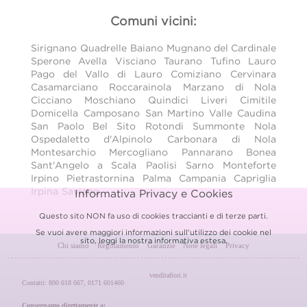
Comuni vicini:
Sirignano
Quadrelle
Baiano
Mugnano del Cardinale
Sperone
Avella
Visciano
Taurano
Tufino
Lauro
Pago del Vallo di Lauro
Comiziano
Cervinara
Casamarciano
Roccarainola
Marzano di Nola
Cicciano
Moschiano
Quindici
Liveri
Cimitile
Domicella
Camposano
San Martino Valle Caudina
San Paolo Bel Sito
Rotondi
Summonte
Nola
Ospedaletto d'Alpinolo
Carbonara di Nola
Montesarchio
Mercogliano
Pannarano
Bonea
Sant'Angelo a Scala
Paolisi
Sarno
Monteforte
Irpino
Pietrastornina
Palma Campania
Capriglia
Irpina
Saviano
Informativa Privacy e Cookies
Questo sito NON fa uso di cookies traccianti e di terze parti.
Se vuoi avere maggiori informazioni sull'utilizzo dei cookie nel
sito, leggi la nostra
informativa estesa.
Chi siamo
Regolamento
Garanzie
Note legali
Privacy
venditafiori.it
Contatti: 800 618 667, 0171 601460
Consegnamo direttamente a: