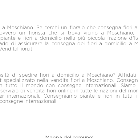
i a Moschiano. Se cerchi un fioraio che consegna fiori a
vvero un fiorista che si trova vicino a Moschiano,
iante e fiori a domicilio nella più piccola frazione d’It
ado di assicurare la consegna dei fiori a domicilio a M
VenditaFiori.it
sità di spedire fiori a domicilio a Moschiano? Affidati 
.it specializzato nella vendita fiori a Moschiano. Conseg
in tutto il mondo con consegne internazionali. Siamo s
il servizio di vendita fiori online in tutte le nazioni del m
ner internazionali. Consegniamo piante e fiori in tutti 
onsegne internazionali.
Mappa del comune: