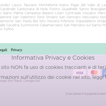
indici
Lauro
Taurano
Monteforte Irpino
Pago del Vallo di L
Cardinale
Carbonara di Nola
Forino
Quadrelle
Sarno
Braciglia
o
Siano
Palma Campania
Baiano
Liveri
Contrada
Visciano
Merc
perone
San Valentino Torio
Striano
San Gennaro Vesuviano
Noc
iemonte
San Paolo Bel Sito
Nocera Inferiore
Ospedaletto d'Alp
alle Caudina
Summonte
Casamarciano
San Marzano sul Sarno
P
no
Tufino
egali
Privacy
Informativa Privacy e Cookies
sito NON fa uso di cookies traccianti e di terz
azioni sull'utilizzo dei cookie nel sito, leggi
segna fiori Napoli
,
Consegna fiori
o
Il sito internet è di proprietà di Int