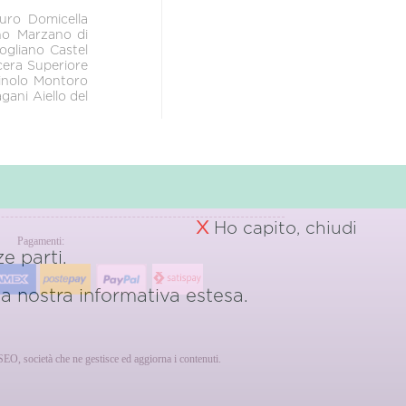
auro
Domicella
no
Marzano di
ogliano
Castel
era Superiore
inolo
Montoro
agani
Aiello del
X
Ho capito, chiudi
Pagamenti:
e parti.
 la nostra
informativa estesa.
erSEO, società che ne gestisce ed aggiorna i contenuti.