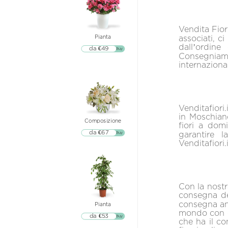
Vendita Fiori
associati, c
Pianta
dall’ordine
da €49
▷▷ Buy
Consegniamo
internazional
Venditafiori
in Moschian
Composizione
fiori a domi
da €67
garantire 
▷▷ Buy
Venditafiori.i
Con la nostra
consegna dei
consegna anc
Pianta
mondo con co
da €53
▷▷ Buy
che ha il co