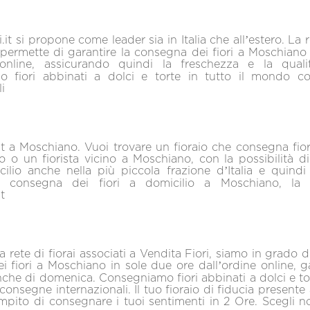
.it si propone come leader sia in Italia che all’estero. La re
i permette di garantire la consegna dei fiori a Moschian
 online, assicurando quindi la freschezza e la qualit
 fiori abbinati a dolci e torte in tutto il mondo 
i
.it a Moschiano. Vuoi trovare un fioraio che consegna fior
o o un fiorista vicino a Moschiano, con la possibilità d
cilio anche nella più piccola frazione d’Italia e quind
la consegna dei fiori a domicilio a Moschiano, la 
t
 rete di fiorai associati a Vendita Fiori, siamo in grado d
 fiori a Moschiano in sole due ore dall’ordine online, 
he di domenica. Consegniamo fiori abbinati a dolci e tort
nsegne internazionali. Il tuo fioraio di fiducia present
mpito di consegnare i tuoi sentimenti in 2 Ore. Scegli noi