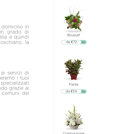
 domicilio in
 in grado di
Bouquet
alia e quindi
oschiano, la
da €72
▷▷ Buy
ai servizi di
neremo i tuoi
pecializzati
Pianta
ondo grazie ai
da €59
▷▷ Buy
i comuni del
Composizione