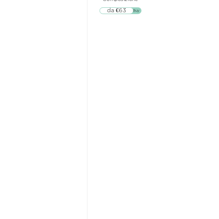
da €63
▷▷ Buy