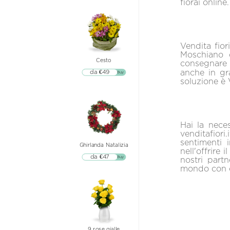
fiorai online.
Vendita fior
Moschiano o
Cesto
consegnare p
anche in gr
da €49
▷▷ Buy
soluzione è 
Hai la neces
venditafiori
sentimenti 
Ghirlanda Natalizia
nell'offrire 
da €47
▷▷ Buy
nostri part
mondo con c
9 rose gialle