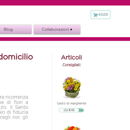
€0,00
€
0,00
Blog
Collaborazioni ▾
Fioraio.it
domicilio
Articoli
Consigliati
ra ricorrenza
ne di fiori a
Cesto di margherite
zo. Il Santo
da €46
▷▷ Buy
o di fiducia
egli noi: gli