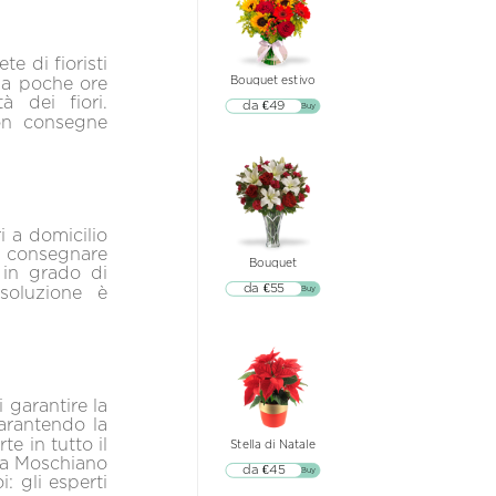
te di fioristi
o a poche ore
Bouquet estivo
à dei fiori.
da €49
▷▷ Buy
con consegne
i a domicilio
i consegnare
Bouquet
i in grado di
da €55
soluzione è
▷▷ Buy
i garantire la
garantendo la
e in tutto il
Stella di Natale
e a Moschiano
da €45
▷▷ Buy
: gli esperti