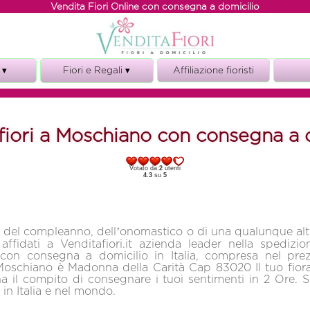
Vendita Fiori Online con consegna a domicilio
 ▾
Fiori e Regali ▾
Affiliazione fioristi
Fiori e torte
ze
Fiori e vino
fiori a Moschiano con consegna a 
i
Fiori e Regali
o
Votato da:
2
utenti
o
4.3
su
5
 del compleanno, dell’onomastico o di una qualunque alt
affidati a Venditafiori.it azienda leader nella spedizio
con consegna a domicilio in Italia, compresa nel prez
Moschiano è Madonna della Carità Cap 83020 Il tuo fiorai
a il compito di consegnare i tuoi sentimenti in 2 Ore. Sc
i in Italia e nel mondo.