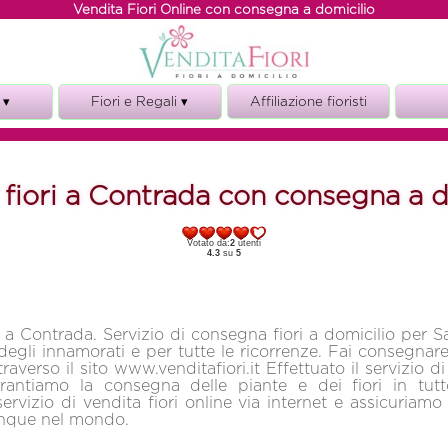
Vendita Fiori Online con consegna a domicilio
 ▾
Fiori e Regali ▾
Affiliazione fioristi
Fiori e torte
ze
Fiori e vino
 fiori a Contrada con consegna a d
i
Fiori e Regali
o
Votato da:
2
utenti
o
4.3
su
5
i a Contrada. Servizio di consegna fiori a domicilio per S
degli innamorati e per tutte le ricorrenze. Fai consegnare 
averso il sito www.venditafiori.it Effettuato il servizio di
rantiamo la consegna delle piante e dei fiori in tut
servizio di vendita fiori online via internet e assicuriam
unque nel mondo.