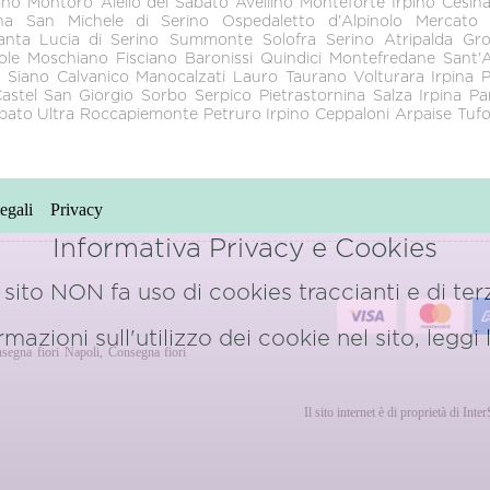
ino
Montoro
Aiello del Sabato
Avellino
Monteforte Irpino
Cesina
na
San Michele di Serino
Ospedaletto d'Alpinolo
Mercato 
anta Lucia di Serino
Summonte
Solofra
Serino
Atripalda
Gro
ole
Moschiano
Fisciano
Baronissi
Quindici
Montefredane
Sant'
a
Siano
Calvanico
Manocalzati
Lauro
Taurano
Volturara Irpina
P
astel San Giorgio
Sorbo Serpico
Pietrastornina
Salza Irpina
Pa
ipato Ultra
Roccapiemonte
Petruro Irpino
Ceppaloni
Arpaise
Tuf
egali
Privacy
Informativa Privacy e Cookies
sito NON fa uso di cookies traccianti e di terz
azioni sull'utilizzo dei cookie nel sito, leggi
segna fiori Napoli
,
Consegna fiori
o
Il sito internet è di proprietà di Int