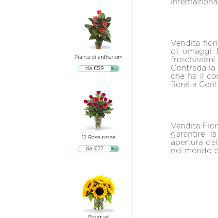
internazional
Vendita fior
di omaggi f
Pianta di anthurium
freschissimi
Contrada la 
da €59
▷▷ Buy
che ha il co
fiorai a Con
Vendita Fiori
garantire l
12 Rose rosse
apertura dei 
da €77
nel mondo c
▷▷ Buy
Bouquet