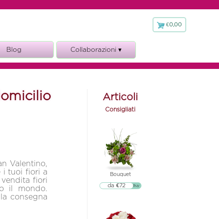
€0,00
€
0,00
Blog
Collaborazioni ▾
Fioraio.it
omicilio
Articoli
Consigliati
an Valentino,
i tuoi fiori a
Bouquet
 vendita fiori
da €72
▷▷ Buy
to il mondo.
o la consegna