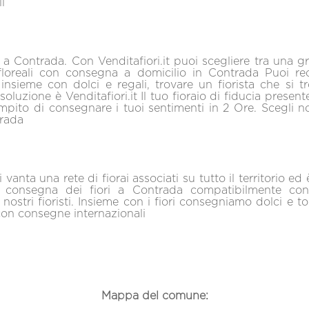
i
i a Contrada. Con Venditafiori.it puoi scegliere tra una g
loreali con consegna a domicilio in Contrada Puoi reca
 insieme con dolci e regali, trovare un fiorista che si t
soluzione è Venditafiori.it Il tuo fioraio di fiducia presen
mpito di consegnare i tuoi sentimenti in 2 Ore. Scegli noi
trada
 vanta una rete di fiorai associati su tutto il territorio ed
a consegna dei fiori a Contrada compatibilmente con
nostri fioristi. Insieme con i fiori consegniamo dolci e tor
on consegne internazionali
Mappa del comune: