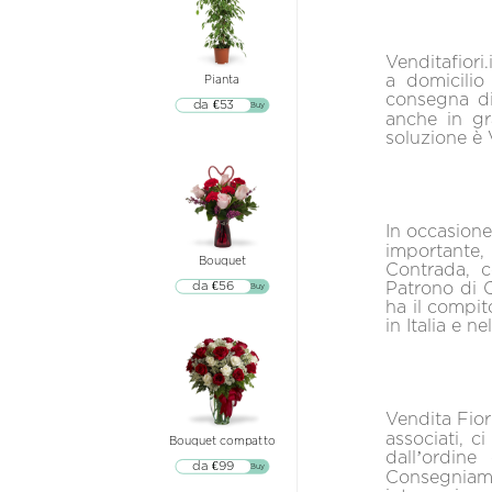
Venditafiori
a domicilio
Pianta
consegna di
da €53
▷▷ Buy
anche in gr
soluzione è V
In occasione
importante, 
Bouquet
Contrada, c
Patrono di C
da €56
▷▷ Buy
ha il compito
in Italia e n
Vendita Fiori
associati, c
Bouquet compatto
dall’ordine
da €99
▷▷ Buy
Consegniamo