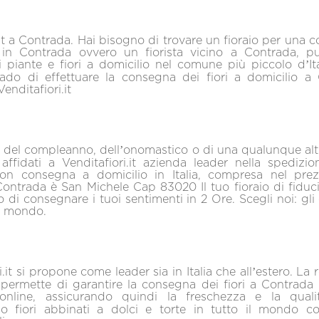
.it a Contrada. Hai bisogno di trovare un fioraio per una c
 in Contrada ovvero un fiorista vicino a Contrada, pu
 piante e fiori a domicilio nel comune più piccolo d’Ita
ado di effettuare la consegna dei fiori a domicilio a 
enditafiori.it
 del compleanno, dell’onomastico o di una qualunque alt
affidati a Venditafiori.it azienda leader nella spedizio
on consegna a domicilio in Italia, compresa nel prez
ontrada è San Michele Cap 83020 Il tuo fioraio di fiduc
 di consegnare i tuoi sentimenti in 2 Ore. Scegli noi: gli 
el mondo.
.it si propone come leader sia in Italia che all’estero. La re
i permette di garantire la consegna dei fiori a Contrad
 online, assicurando quindi la freschezza e la qualit
 fiori abbinati a dolci e torte in tutto il mondo 