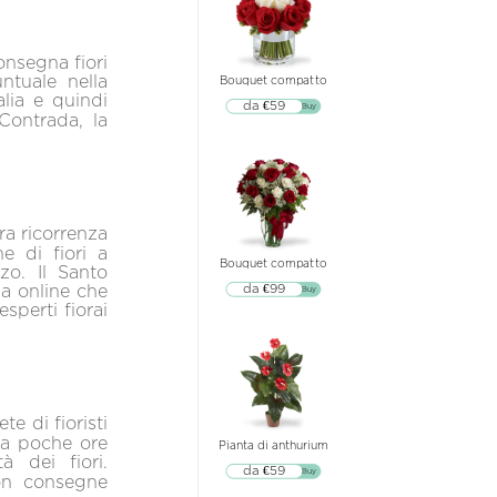
onsegna fiori
ntuale nella
Bouquet compatto
lia e quindi
da €59
▷▷ Buy
Contrada, la
ra ricorrenza
ne di fiori a
Bouquet compatto
zo. Il Santo
ia online che
da €99
▷▷ Buy
esperti fiorai
te di fioristi
a a poche ore
Pianta di anthurium
à dei fiori.
da €59
▷▷ Buy
con consegne