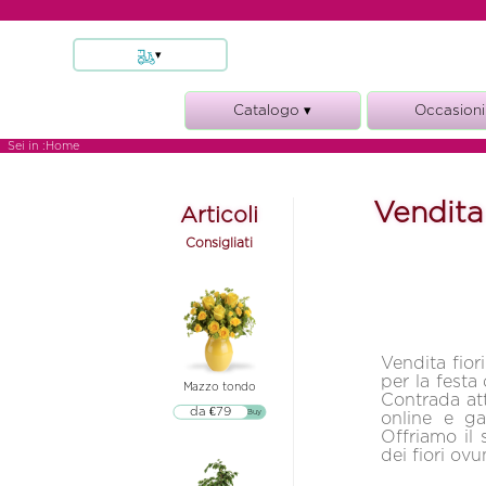
▾
Consegna fiori Bologna
Catalogo ▾
Occasioni
Consegna fiori Milano
Consegna fiori Napoli
bouquet e mazzi
nascita
Sei in :
Home
Consegna fiori Palermo
composizioni e cesti
condoglian
Consegna fiori a roma
Vendita
fiori e vino
anniversar
Articoli
Consegna fiori Torino
funebre
matrimoni
Consigliati
piante
compleann
rose
Vendita fior
per la festa 
Mazzo tondo
Contrada attr
da €79
▷▷ Buy
online e ga
Offriamo il 
dei fiori ov