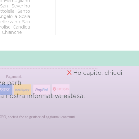
li
Mercogliano
San Severino
ttolella
Santo
Angelo a Scala
ellezzano
San
rolise
Candida
o
Chianche
X
Ho capito, chiudi
Pagamenti:
e parti.
 la nostra
informativa estesa.
erSEO, società che ne gestisce ed aggiorna i contenuti.