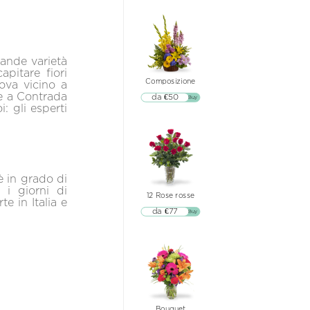
rande varietà
pitare fiori
Composizione
rova vicino a
te a Contrada
da €50
▷▷ Buy
: gli esperti
 è in grado di
 i giorni di
12 Rose rosse
te in Italia e
da €77
▷▷ Buy
Bouquet