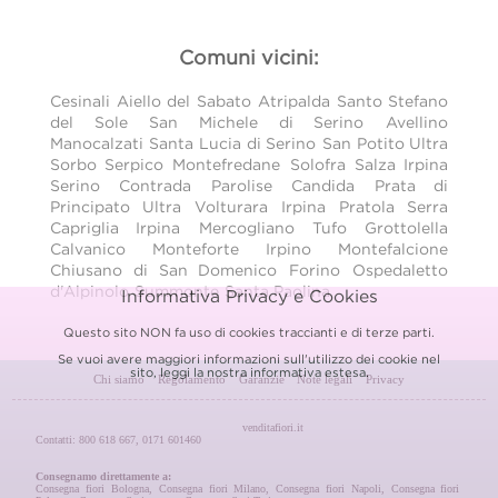
Comuni vicini:
Cesinali
Aiello del Sabato
Atripalda
Santo Stefano
del Sole
San Michele di Serino
Avellino
Manocalzati
Santa Lucia di Serino
San Potito Ultra
Sorbo Serpico
Montefredane
Solofra
Salza Irpina
Serino
Contrada
Parolise
Candida
Prata di
Principato Ultra
Volturara Irpina
Pratola Serra
Capriglia Irpina
Mercogliano
Tufo
Grottolella
Calvanico
Monteforte Irpino
Montefalcione
Chiusano di San Domenico
Forino
Ospedaletto
d'Alpinolo
Summonte
Santa Paolina
Informativa Privacy e Cookies
Questo sito NON fa uso di cookies traccianti e di terze parti.
Se vuoi avere maggiori informazioni sull'utilizzo dei cookie nel
sito, leggi la nostra
informativa estesa.
Chi siamo
Regolamento
Garanzie
Note legali
Privacy
venditafiori.it
Contatti: 800 618 667, 0171 601460
Consegnamo direttamente a:
Consegna fiori Bologna
,
Consegna fiori Milano
,
Consegna fiori Napoli
,
Consegna fiori