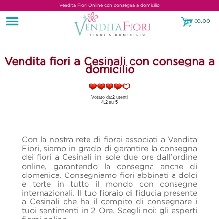
Vendita Fiori Online con consegna a domicilio
€
0,00
€0,00
Vendita fiori a Cesinali con consegna a
domicilio
Votato da:
2
utenti
4.2
su
5
Con la nostra rete di fiorai associati a Vendita
Fiori, siamo in grado di garantire la consegna
dei fiori a Cesinali in sole due ore dall’ordine
online, garantendo la consegna anche di
domenica. Consegniamo fiori abbinati a dolci
e torte in tutto il mondo con consegne
internazionali. Il tuo fioraio di fiducia presente
a Cesinali che ha il compito di consegnare i
tuoi sentimenti in 2 Ore. Scegli noi: gli esperti
fiorai online.