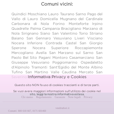
Comuni vicini:
Quindici
Moschiano
Lauro
Taurano
Sarno
Pago del
Vallo di Lauro
Domicella
Mugnano del Cardinale
Carbonara di Nola
Forino
Monteforte Irpino
Quadrelle
Palma Campania
Bracigliano
Marzano di
Nola
Sirignano
Siano
San Valentino Torio
Striano
Baiano
San Gennaro Vesuviano
Liveri
Visciano
Nocera Inferiore
Contrada
Castel San Giorgio
Sperone
Nocera Superiore
Roccapiemonte
Mercogliano
Avella
San Marzano sul Sarno
San
Paolo Bel Sito
Pagani
Montoro
Casamarciano
San
Giuseppe Vesuviano
Poggiomarino
Ospedaletto
d'Alpinolo
Tramonti
Sant'Egidio del Monte Albino
Tufino
San Martino Valle Caudina
Mercato San
Informativa Privacy e Cookies
Severino
Ottaviano
Nola
Questo sito NON fa uso di cookies traccianti e di terze parti.
Se vuoi avere maggiori informazioni sull'utilizzo dei cookie nel
sito, leggi la nostra
informativa estesa.
Chi siamo
Regolamento
Garanzie
Note legali
Privacy
venditafiori.it
Contatti: 800 618 667, 0171 601460