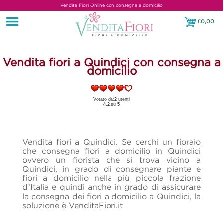
Vendita Fiori Online con consegna a domicilio
€
0,00
€0,00
Vendita fiori a Quindici con consegna a
domicilio
Votato da:
2
utenti
4.2
su
5
Vendita fiori a Quindici. Se cerchi un fioraio
che consegna fiori a domicilio in Quindici
ovvero un fiorista che si trova vicino a
Quindici, in grado di consegnare piante e
fiori a domicilio nella più piccola frazione
d’Italia e quindi anche in grado di assicurare
la consegna dei fiori a domicilio a Quindici, la
soluzione è VenditaFiori.it