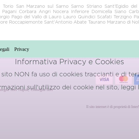
 Torio
San Marzano sul Sarno
Sarno
Striano
Sant'Egidio de
Pagani
Corbara
Angri
Nocera Inferiore
Domicella
Siano
Carb
orgio
Pago del Vallo di Lauro
Lauro
Quindici
Scafati
Terzigno
Pa
iore
Roccapiemonte
Sant'Antonio Abate
Taurano
Marzano di No
egali
Privacy
Informativa Privacy e Cookies
sito NON fa uso di cookies traccianti e di terz
azioni sull'utilizzo dei cookie nel sito, leggi
segna fiori Napoli
,
Consegna fiori
o
Il sito internet è di proprietà di Int