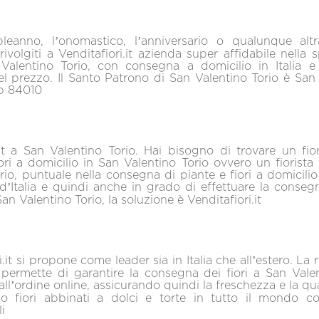
leanno, l’onomastico, l’anniversario o qualunque altr
rivolgiti a Venditafiori.it azienda super affidabile nella 
 Valentino Torio, con consegna a domicilio in Italia 
l prezzo. Il Santo Patrono di San Valentino Torio è San 
p 84010
.it a San Valentino Torio. Hai bisogno di trovare un fi
ri a domicilio in San Valentino Torio ovvero un fiorista
rio, puntuale nella consegna di piante e fiori a domicil
d’Italia e quindi anche in grado di effettuare la consegn
an Valentino Torio, la soluzione è Venditafiori.it
.it si propone come leader sia in Italia che all’estero. La re
i permette di garantire la consegna dei fiori a San Vale
l’ordine online, assicurando quindi la freschezza e la qual
 fiori abbinati a dolci e torte in tutto il mondo 
i