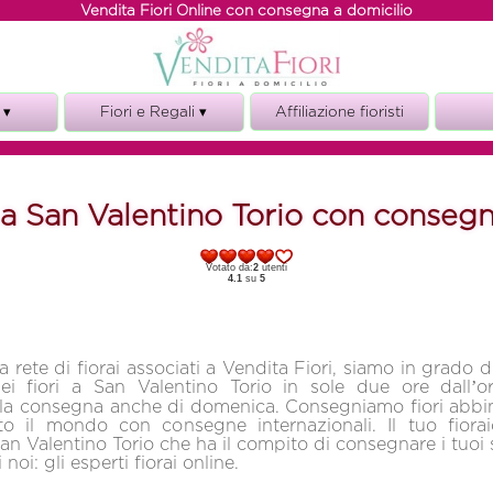
Vendita Fiori Online con consegna a domicilio
 ▾
Fiori e Regali ▾
Affiliazione fioristi
Fiori e torte
ze
Fiori e vino
i a San Valentino Torio con consegn
i
Fiori e Regali
o
Votato da:
2
utenti
o
4.1
su
5
 rete di fiorai associati a Vendita Fiori, siamo in grado d
i fiori a San Valentino Torio in sole due ore dall’or
la consegna anche di domenica. Consegniamo fiori abbina
tto il mondo con consegne internazionali. Il tuo fiorai
an Valentino Torio che ha il compito di consegnare i tuoi 
 noi: gli esperti fiorai online.