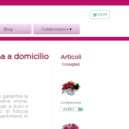
€0,00
€
0,00
Blog
Collaborazioni ▾
Fioraio.it
a a domicilio
Articoli
Consigliati
i garantire la
dine online,
Composizione
ti a dolci e
da €62
▷▷ Buy
o di fiducia
sentimenti in