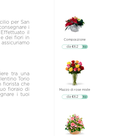
cilio per San
 consegnare i
Effettuato il
 dei fiori in
Composizione
 e assicuriamo
da €62
▷▷ Buy
iere tra una
lentino Torio
n fiorista che
tuo fioraio di
Mazzo di rose miste
gnare i tuoi
da €62
▷▷ Buy