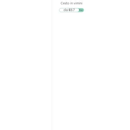
Cesto in vimini
da €67
▷▷ Buy