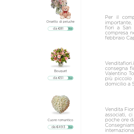
Per il comp
importante, 
Orsetto di peluche
fiori a San
da €81
▷▷ Buy
compresa ne
febbraio Ca
Venditafiori
consegna fio
Bouquet
Valentino To
più piccolo 
da €51
▷▷ Buy
domicilio a S
Vendita Fiori
associati, c
poche ore dal
Cuore romantico
Consegniamo
da €493
▷▷ Buy
internazional