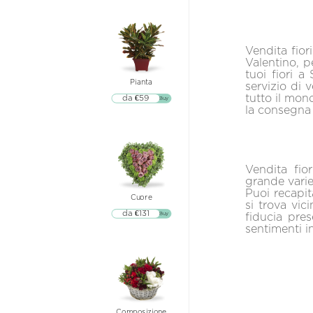
Vendita fior
Valentino, p
tuoi fiori a
Pianta
servizio di 
tutto il mond
da €59
▷▷ Buy
la consegna
Vendita fio
grande varie
Puoi recapita
Cuore
si trova vici
da €131
▷▷ Buy
fiducia pre
sentimenti in
Composizione