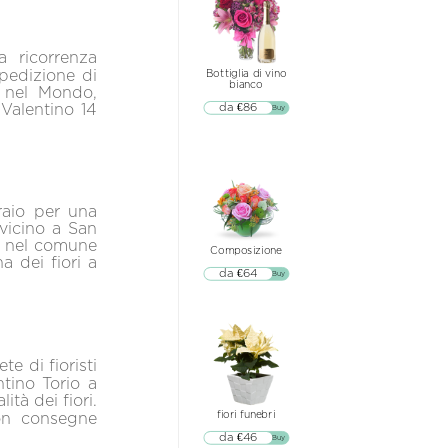
a ricorrenza
spedizione di
Bottiglia di vino
bianco
e nel Mondo,
Valentino 14
da €86
▷▷ Buy
oraio per una
 vicino a San
io nel comune
Composizione
a dei fiori a
da €64
▷▷ Buy
te di fioristi
ntino Torio a
ità dei fiori.
fiori funebri
con consegne
da €46
▷▷ Buy