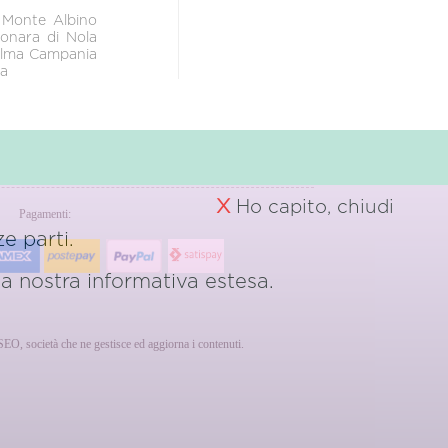
l Monte Albino
onara di Nola
lma Campania
la
X
Ho capito, chiudi
Pagamenti:
e parti.
 la nostra
informativa estesa.
erSEO, società che ne gestisce ed aggiorna i contenuti.