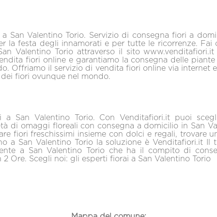
i a San Valentino Torio. Servizio di consegna fiori a domi
er la festa degli innamorati e per tutte le ricorrenze. Fai
 San Valentino Torio attraverso il sito www.venditafiori.it 
vendita fiori online e garantiamo la consegna delle piante e
o. Offriamo il servizio di vendita fiori online via internet
 dei fiori ovunque nel mondo.
ri a San Valentino Torio. Con Venditafiori.it puoi scegl
tà di omaggi floreali con consegna a domicilio in San Va
re fiori freschissimi insieme con dolci e regali, trovare u
no a San Valentino Torio la soluzione è Venditafiori.it Il 
sente a San Valentino Torio che ha il compito di conse
 2 Ore. Scegli noi: gli esperti fiorai a San Valentino Torio
Mappa del comune: