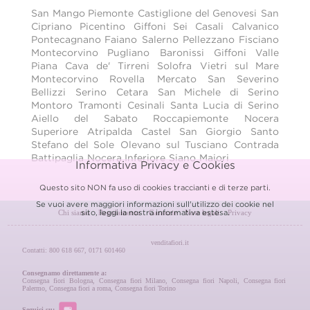
San Mango Piemonte
Castiglione del Genovesi
San
Cipriano Picentino
Giffoni Sei Casali
Calvanico
Pontecagnano Faiano
Salerno
Pellezzano
Fisciano
Montecorvino Pugliano
Baronissi
Giffoni Valle
Piana
Cava de' Tirreni
Solofra
Vietri sul Mare
Montecorvino Rovella
Mercato San Severino
Bellizzi
Serino
Cetara
San Michele di Serino
Montoro
Tramonti
Cesinali
Santa Lucia di Serino
Aiello del Sabato
Roccapiemonte
Nocera
Superiore
Atripalda
Castel San Giorgio
Santo
Stefano del Sole
Olevano sul Tusciano
Contrada
Battipaglia
Nocera Inferiore
Siano
Maiori
Informativa Privacy e Cookies
Questo sito NON fa uso di cookies traccianti e di terze parti.
Se vuoi avere maggiori informazioni sull'utilizzo dei cookie nel
sito, leggi la nostra
informativa estesa.
Chi siamo
Regolamento
Garanzie
Note legali
Privacy
venditafiori.it
Contatti: 800 618 667, 0171 601460
Consegnamo direttamente a:
Consegna fiori Bologna
,
Consegna fiori Milano
,
Consegna fiori Napoli
,
Consegna fiori
Palermo
,
Consegna fiori a roma
,
Consegna fiori Torino
Seguici su: